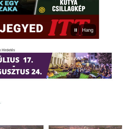
⏸
Hang
x Hirdetés
.