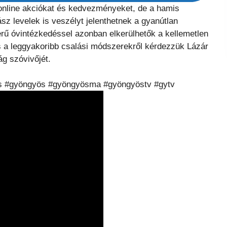
 online akciókat és kedvezményeket, de a hamis
z levelek is veszélyt jelenthetnek a gyanútlan
rű óvintézkedéssel azonban elkerülhetők a kellemetlen
s a leggyakoribb csalási módszerekről kérdezzük Lázár
g szóvivőjét.
lás #gyöngyös #gyöngyösma #gyöngyöstv #gytv