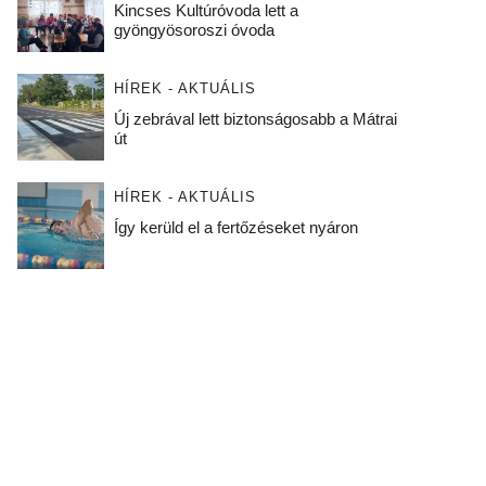
Kincses Kultúróvoda lett a
gyöngyösoroszi óvoda
HÍREK - AKTUÁLIS
Új zebrával lett biztonságosabb a Mátrai
út
HÍREK - AKTUÁLIS
Így kerüld el a fertőzéseket nyáron