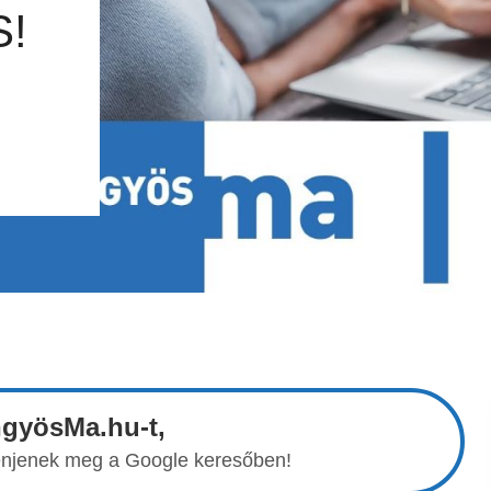
!
ngyösMa.hu-t,
elenjenek meg a Google keresőben!