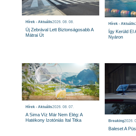
Hírek - Aktuális
2026. 08. 08.
Hírek - Aktuális
Új Zebrával Lett Biztonságosabb A
Így Kerüld El
Mátrai Út
Nyáron
Hírek - Aktuális
2026. 08. 07.
A Sima Víz Már Nem Elég: A
Hatékony Izotóniás Ital Titka
Breaking
2026. 0
Baleset A Pü