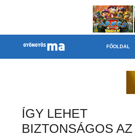
Megszakítás
Kilépés a tartalomba
FŐOLDAL
ÍGY LEHET
BIZTONSÁGOS AZ