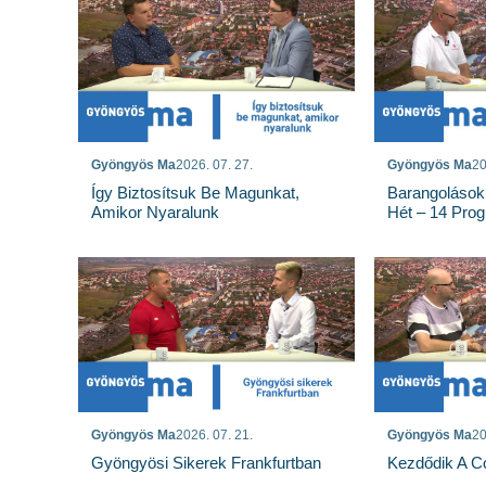
Gyöngyös Ma
2026. 07. 27.
Gyöngyös Ma
20
Így Biztosítsuk Be Magunkat,
Barangolások
Amikor Nyaralunk
Hét – 14 Pro
Gyöngyös Ma
2026. 07. 21.
Gyöngyös Ma
20
Gyöngyösi Sikerek Frankfurtban
Kezdődik A Co