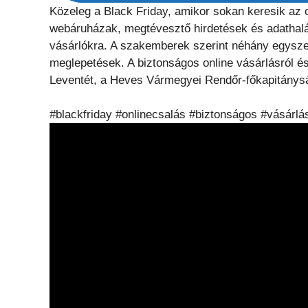
Közeleg a Black Friday, amikor sokan keresik az
webáruházak, megtévesztő hirdetések és adathalás
vásárlókra. A szakemberek szerint néhány egysze
meglepetések. A biztonságos online vásárlásról é
Leventét, a Heves Vármegyei Rendőr-főkapitánysá
#blackfriday #onlinecsalás #biztonságos #vásár