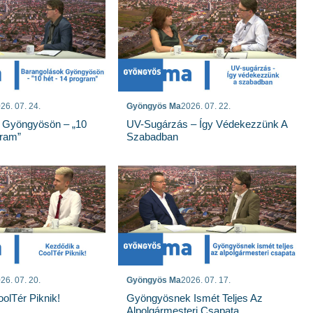
26. 07. 24.
Gyöngyös Ma
2026. 07. 22.
 Gyöngyösön – „10
UV-Sugárzás – Így Védekezzünk A
gram”
Szabadban
26. 07. 20.
Gyöngyös Ma
2026. 07. 17.
olTér Piknik!
Gyöngyösnek Ismét Teljes Az
Alpolgármesteri Csapata