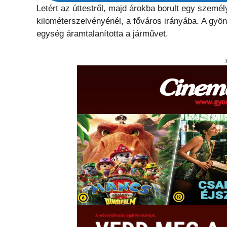
Letért az úttestről, majd árokba borult egy szem
kilométerszelvényénél, a főváros irányába. A gyö
egység áramtalanította a járművet.