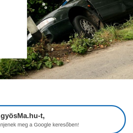
ngyösMa.hu-t,
elenjenek meg a Google keresőben!