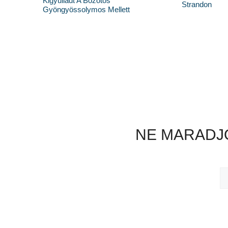
Kigyulladt A Bozótos
Strandon
Gyöngyössolymos Mellett
NE MARADJO