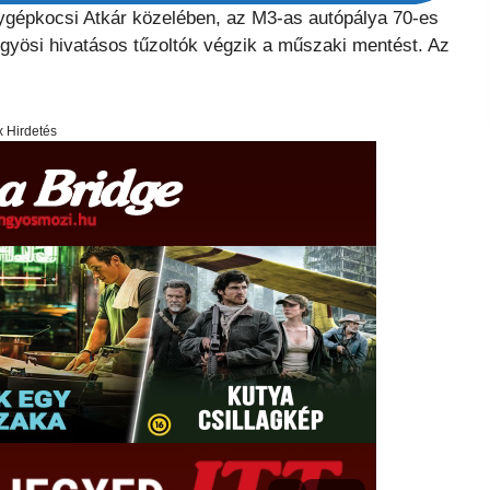
élygépkocsi Atkár közelében, az M3-as autópálya 70-es
ngyösi hivatásos tűzoltók végzik a műszaki mentést. Az
x Hirdetés