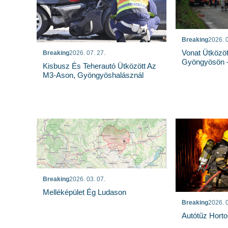
Breaking
2026. 0
Vonat Ütközöt
Breaking
2026. 07. 27.
Gyöngyösön –
Kisbusz És Teherautó Ütközött Az
M3-Ason, Gyöngyöshalásznál
Breaking
2026. 03. 07.
Melléképület Ég Ludason
Breaking
2026. 0
Autótűz Horto