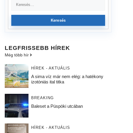
Keresés
LEGFRISSEBB HÍREK
Még több hír
HÍREK - AKTUÁLIS
A sima víz már nem elég: a hatékony
izotóniás ital titka
BREAKING
Baleset a Püspöki utcában
HÍREK - AKTUÁLIS