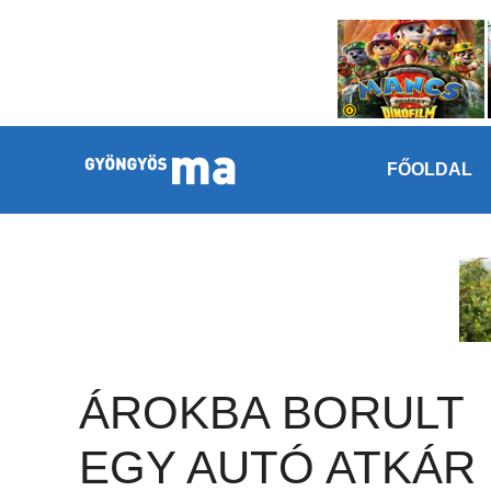
Megszakítás
Kilépés a tartalomba
FŐOLDAL
ÁROKBA BORULT
EGY AUTÓ ATKÁR