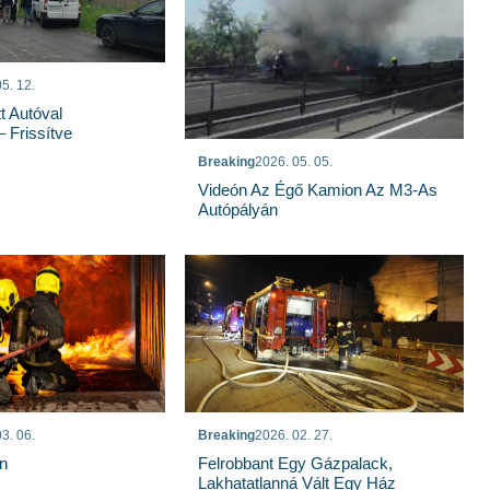
5. 12.
t Autóval
 Frissítve
Breaking
2026. 05. 05.
Videón Az Égő Kamion Az M3-As
Autópályán
3. 06.
Breaking
2026. 02. 27.
n
Felrobbant Egy Gázpalack,
Lakhatatlanná Vált Egy Ház