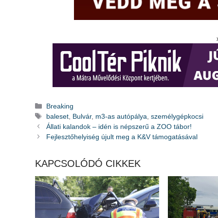
Kategória
Breaking
Címkék
baleset
,
Bulvár
,
m3-as autópálya
,
személygépkocsi
Állati kalandok – idén is népszerű a ZOO tábor!
Fejlesztőhelyiség újult meg a K&V támogatásával
KAPCSOLÓDÓ CIKKEK