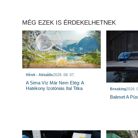
MÉG EZEK IS ÉRDEKELHETNEK
Hírek - Aktuális
2026. 08. 07.
A Sima Víz Már Nem Elég: A
Hatékony Izotóniás Ital Titka
Breaking
2026. 0
Baleset A Pü