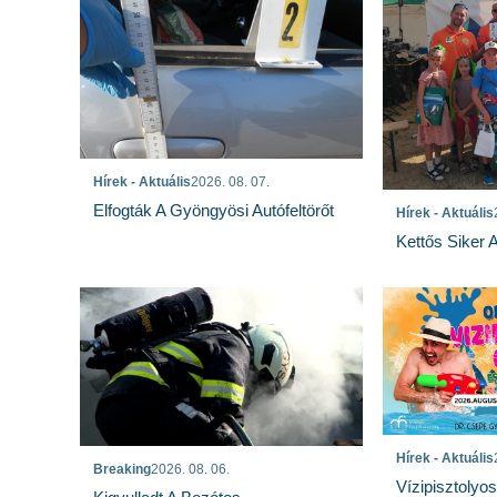
Hírek - Aktuális
2026. 08. 07.
Elfogták A Gyöngyösi Autófeltörőt
Hírek - Aktuális
Kettős Siker 
Hírek - Aktuális
Breaking
2026. 08. 06.
Vízipisztolyo