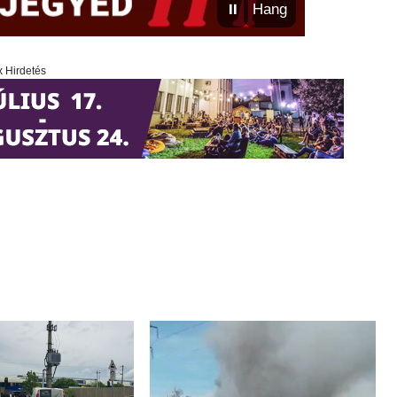
⏸
Hang
x Hirdetés