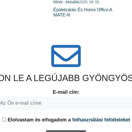
Hírek - Aktuális
2026. 08. 06.
Épületzárás És Home Office A
MATE-N
N LE A LEGÚJABB GYÖNGYÖS
E-mail cím:
Elolvastam és elfogadom a
felhasználási feltételeket