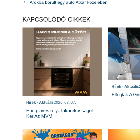
Árokba borult egy autó Atkár közelében
KAPCSOLÓDÓ CIKKEK
Hírek - Aktuális
Elfogták A Gy
Hírek - Aktuális
2026. 08. 07.
Energiaveszély: Takarékosságot
Kér Az MVM