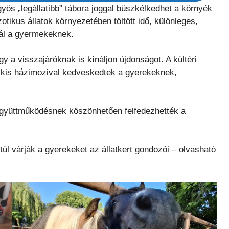
yös „legállatibb” tábora joggal büszkélkedhet a környék
tikus állatok környezetében töltött idő, különleges,
ál a gyermekeknek.
gy a visszajáróknak is kínáljon újdonságot. A kültéri
át kis házimozival kedveskedtek a gyerekeknek,
gyüttműködésnek köszönhetően felfedezhették a
tül várják a gyerekeket az állatkert gondozói – olvasható