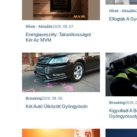
Hírek - Aktuális
Elfogták A Gy
Hírek - Aktuális
2026. 08. 07.
Energiaveszély: Takarékosságot
Kér Az MVM
Breaking
2026. 08. 06.
Breaking
2026. 0
Két Autó Ütközött Gyöngyösön
Kigyulladt A 
Gyöngyössoly