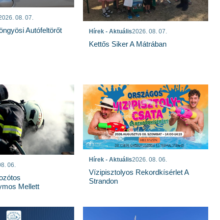
2026. 08. 07.
öngyösi Autófeltörőt
Hírek - Aktuális
2026. 08. 07.
Kettős Siker A Mátrában
Hírek - Aktuális
2026. 08. 06.
8. 06.
Vízipisztolyos Rekordkísérlet A
Bozótos
Strandon
mos Mellett