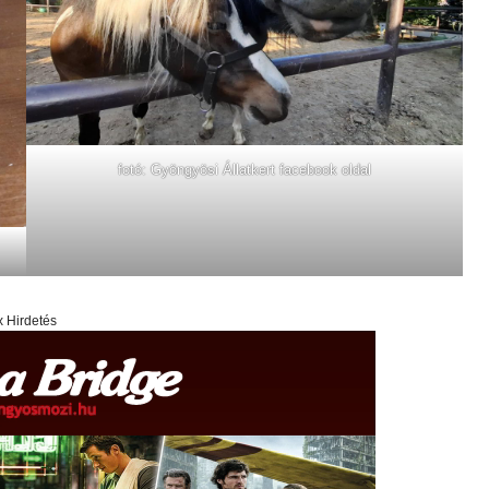
fotó: Gyöngyösi Állatkert facebook oldal
x Hirdetés