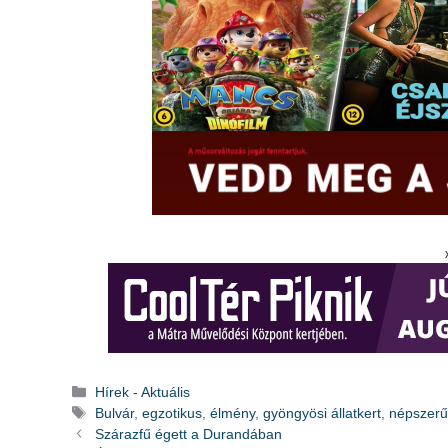
Kategória
Hírek - Aktuális
Címkék
Bulvár
,
egzotikus
,
élmény
,
gyöngyösi állatkert
,
népszer
Szárazfű égett a Durandában