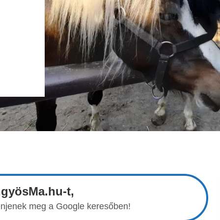
ngyösMa.hu-t,
elenjenek meg a Google keresőben!