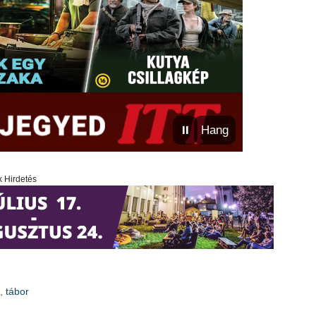
⏸
Hang
x Hirdetés
ű
,
tábor