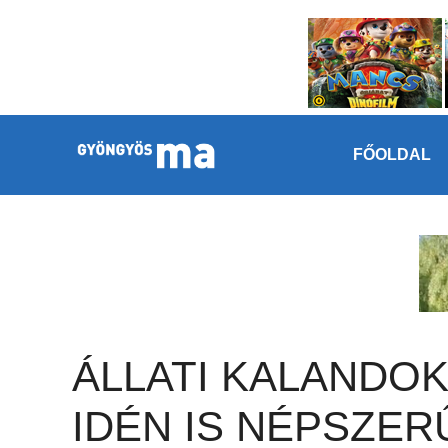
Megszakítás
Kilépés a tartalomba
FŐOLDAL
ÁLLATI KALANDOK
IDÉN IS NÉPSZER