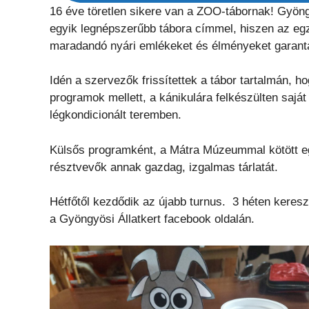
16 éve töretlen sikere van a ZOO-tábornak! Gyöng
egyik legnépszerűbb tábora címmel, hiszen az egzo
maradandó nyári emlékeket és élményeket garant
Idén a szervezők frissítettek a tábor tartalmán, ho
programok mellett, a kánikulára felkészülten saj
légkondicionált teremben.
Külsős programként, a Mátra Múzeummal kötött e
résztvevők annak gazdag, izgalmas tárlatát.
Hétfőtől kezdődik az újabb turnus. 3 héten keresz
a Gyöngyösi Állatkert facebook oldalán.