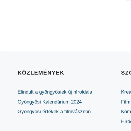
KÖZLEMÉNYEK
SZ
Elindult a gyöngyösiek új híroldala
Krea
Gyöngyösi Kalendárium 2024
Film
Gyöngyösi értékek a filmvásznon
Komm
Hird