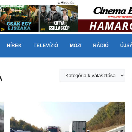
x Hirdetés
HÍREK
TELEVÍZIÓ
MOZI
RÁDIÓ
ÚJS
A
Kategóriák