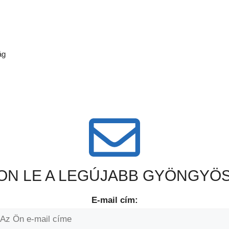
ág
N LE A LEGÚJABB GYÖNGYÖS
E-mail cím: