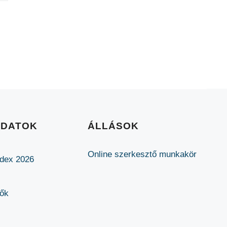
ADATOK
ÁLLÁSOK
Online szerkesztő munkakör
ódex 2026
lők