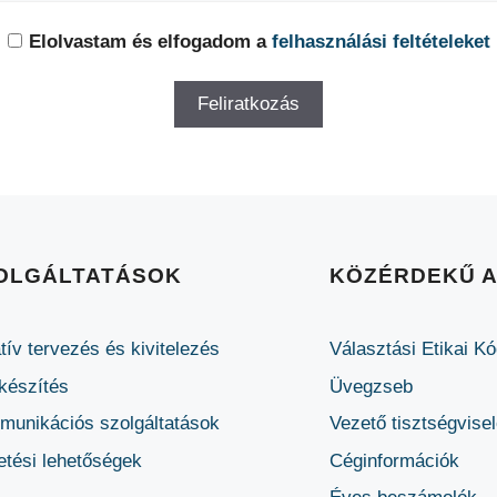
Elolvastam és elfogadom a
felhasználási feltételeket
OLGÁLTATÁSOK
KÖZÉRDEKŰ 
tív tervezés és kivitelezés
Választási Etikai K
készítés
Üvegzseb
unikációs szolgáltatások
Vezető tisztségvise
etési lehetőségek
Céginformációk