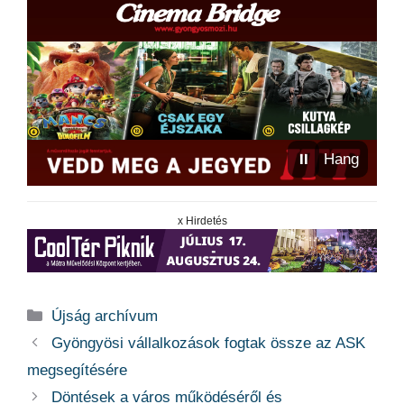
⏸
Hang
x Hirdetés
Kategória
Újság archívum
Gyöngyösi vállalkozások fogtak össze az ASK
megsegítésére
Döntések a város működéséről és