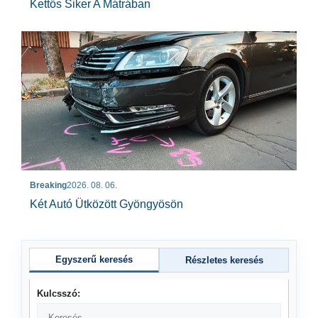
Kettős Siker A Mátrában
Breaking
2026. 08. 06.
Két Autó Ütközött Gyöngyösön
Egyszerű keresés
Részletes keresés
Kulcsszó: