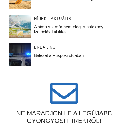
HÍREK - AKTUÁLIS
A sima víz már nem elég: a hatékony
izotóniás ital titka
BREAKING
Baleset a Püspöki utcában
NE MARADJON LE A LEGÚJABB
GYÖNGYÖSI HÍREKRŐL!