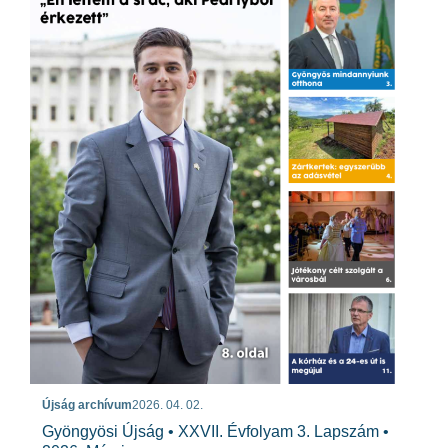
Újság archívum
2026. 04. 02.
Gyöngyösi Újság • XXVII. Évfolyam 3. Lapszám •