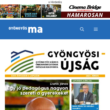
Megszakítás
Kilépés a tartalomba
x Hirdetés
MENÜ