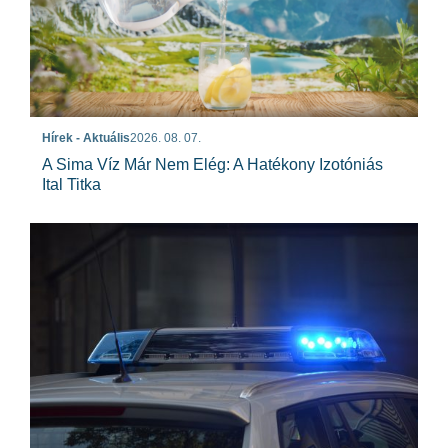
Hírek - Aktuális
2026. 08. 07.
A Sima Víz Már Nem Elég: A Hatékony Izotóniás
Ital Titka