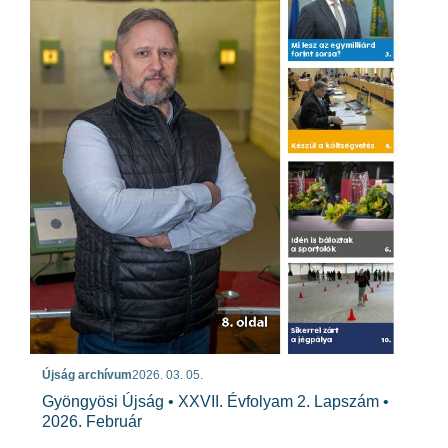
Újság archívum
2026. 03. 05.
Gyöngyösi Újság • XXVII. Évfolyam 2. Lapszám •
2026. Február