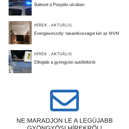
Baleset a Püspöki utcában
HÍREK - AKTUÁLIS
Energiaveszély: takarékosságot kér az MVM
HÍREK - AKTUÁLIS
Elfogták a gyöngyösi autófeltörőt
NE MARADJON LE A LEGÚJABB
GYÖNGYÖSI HÍREKRŐL!