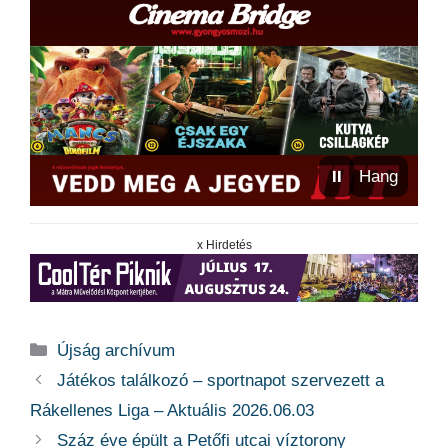
⏸
Hang
x Hirdetés
Kategória
Újság archívum
Játékos találkozó – sportnapot szervezett a
Rákellenes Liga – Aktuális 2026.06.03
Száz éve épült a Petőfi utcai víztorony