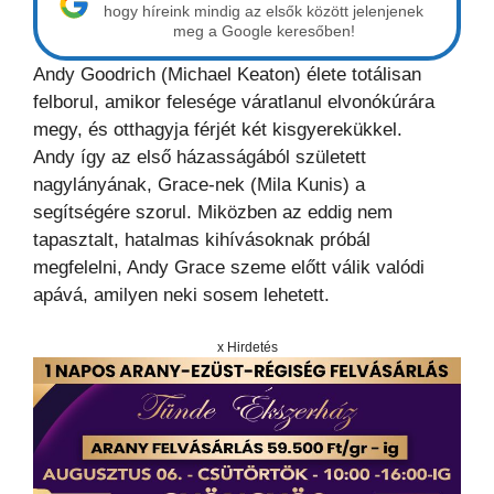
hogy híreink mindig az elsők között jelenjenek
meg a Google keresőben!
Andy Goodrich (Michael Keaton) élete totálisan
felborul, amikor felesége váratlanul elvonókúrára
megy, és otthagyja férjét két kisgyerekükkel.
Andy így az első házasságából született
nagylányának, Grace-nek (Mila Kunis) a
segítségére szorul. Miközben az eddig nem
tapasztalt, hatalmas kihívásoknak próbál
megfelelni, Andy Grace szeme előtt válik valódi
apává, amilyen neki sosem lehetett.
x Hirdetés