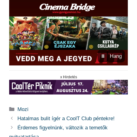
⏸
Hang
x Hirdetés
Kategória
Mozi
Hatalmas bulit ígér a CoolT Club péntekre!
Érdemes figyelnünk, változik a temetők
nyitvatartása