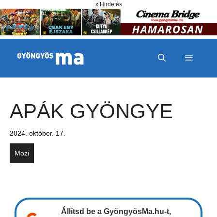
Megszakítás
Kilépés a tartalomba
x Hirdetés
MENÜ
APÁK GYÖNGYE
2024. október. 17.
Mozi
Állítsd be a GyöngyösMa.hu-t,