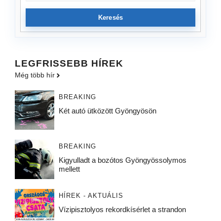
Keresés
LEGFRISSEBB HÍREK
Még több hír
BREAKING
Két autó ütközött Gyöngyösön
BREAKING
Kigyulladt a bozótos Gyöngyössolymos
mellett
HÍREK - AKTUÁLIS
Vízipisztolyos rekordkísérlet a strandon