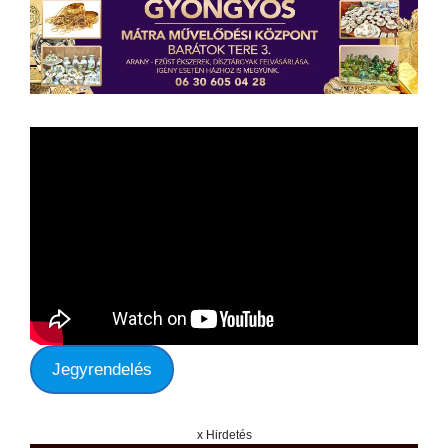
Jegyrendelés
x Hirdetés