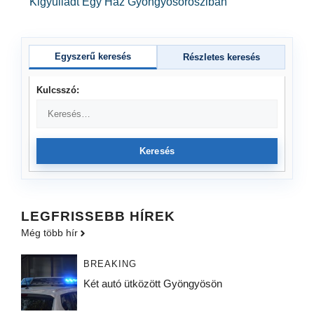
Kigyulladt Egy Ház Gyöngyösorosziban
Egyszerű keresés
Részletes keresés
Kulcsszó:
Keresés
LEGFRISSEBB HÍREK
Még több hír
BREAKING
Két autó ütközött Gyöngyösön