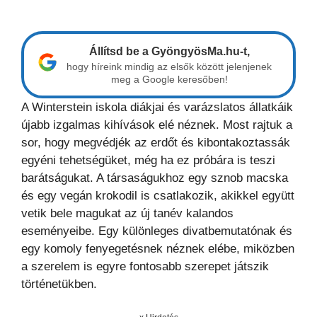
Állítsd be a GyöngyösMa.hu-t,
hogy híreink mindig az elsők között jelenjenek
meg a Google keresőben!
A Winterstein iskola diákjai és varázslatos állatkáik
újabb izgalmas kihívások elé néznek. Most rajtuk a
sor, hogy megvédjék az erdőt és kibontakoztassák
egyéni tehetségüket, még ha ez próbára is teszi
barátságukat. A társaságukhoz egy sznob macska
és egy vegán krokodil is csatlakozik, akikkel együtt
vetik bele magukat az új tanév kalandos
eseményeibe. Egy különleges divatbemutatónak és
egy komoly fenyegetésnek néznek elébe, miközben
a szerelem is egyre fontosabb szerepet játszik
történetükben.