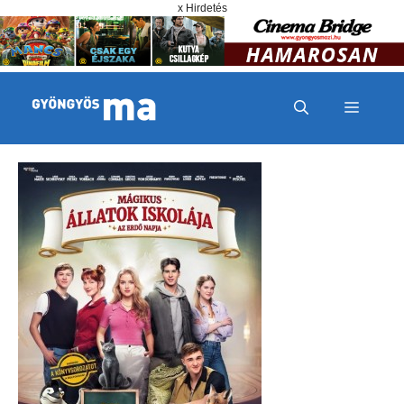
Megszakítás
Kilépés a tartalomba
x Hirdetés
MENÜ