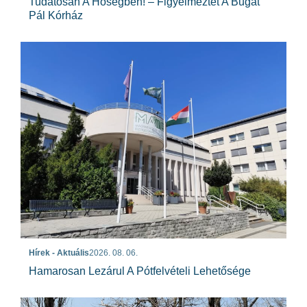
Tudatosan A Hőségben! – Figyelmeztet A Bugát
Pál Kórház
Hírek - Aktuális
2026. 08. 06.
Hamarosan Lezárul A Pótfelvételi Lehetősége