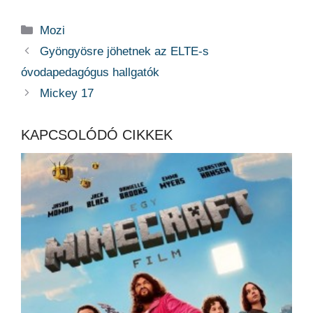
Kategória
Mozi
Gyöngyösre jöhetnek az ELTE-s
óvodapedagógus hallgatók
Mickey 17
KAPCSOLÓDÓ CIKKEK