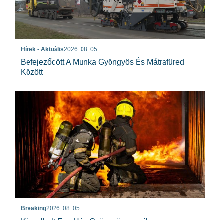
Hírek - Aktuális
2026. 08. 05.
Befejeződött A Munka Gyöngyös És Mátrafüred
Között
Breaking
2026. 08. 05.