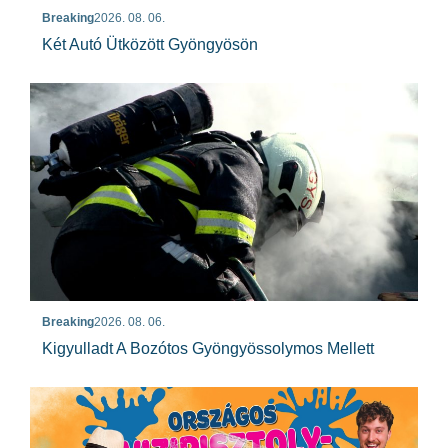
Breaking
2026. 08. 06.
Két Autó Ütközött Gyöngyösön
Breaking
2026. 08. 06.
Kigyulladt A Bozótos Gyöngyössolymos Mellett