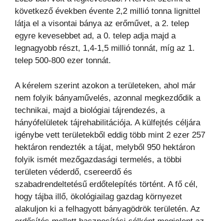
következő években évente 2,2 millió tonna lignittel
látja el a visontai bánya az erőművet, a 2. telep
egyre kevesebbet ad, a 0. telep adja majd a
legnagyobb részt, 1,4-1,5 millió tonnát, míg az 1.
telep 500-800 ezer tonnát.
A kérelem szerint azokon a területeken, ahol már
nem folyik bányaművelés, azonnal megkezdődik a
technikai, majd a biológiai tájrendezés, a
hányófelületek tájrehabilitációja. A külfejtés céljára
igénybe vett területekből eddig több mint 2 ezer 257
hektáron rendezték a tájat, melyből 950 hektáron
folyik ismét mezőgazdasági termelés, a többi
területen véderdő, csereerdő és
szabadrendeltetésű erdőtelepítés történt. A fő cél,
hogy tájba illő, ökológiailag gazdag környezet
alakuljon ki a felhagyott bányagödrök területén. Az