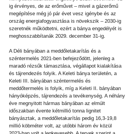
ig érvényes, de az erőművet – mivel a gázerőmű
megépítése még jó pár évet vesz igénybe és az
ország energiafogyasztása is növekszik – 2030-ig
szeretnék működtetni, ezért a bánya engedélyét is
meghosszabbítanák 2029. december 31-ig.
A Déli bányában a meddőletakarítás és a
széntermelés 2021-ben befejeződött, jelenleg a
maradó rézsűk támasztása, végállapot kialakítása
és tájrendezés folyik. A Keleti bánya területén, a
Keleti III. bányában széntermelés és
meddőtermelés is folyik, míg a Keleti II. bányában
hányóképzés, tájrendezés a tevékenység. A néhány
éve megnyitott hármas bányában az elmúlt
időszakban évente kétmillió tonna lignitet
bányásztak, a meddőletakarítás pedig 16,3-19,8
millió köbméter volt, az utóbbi három év közül
2023-ban volt a legkevesebb. A tervek szerint a