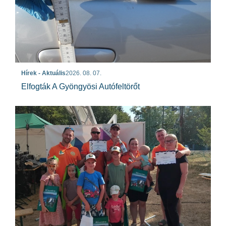
Hírek - Aktuális
2026. 08. 07.
Elfogták A Gyöngyösi Autófeltörőt