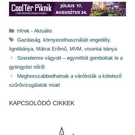
Kategória
Hírek - Aktuális
Címkék
Gazdaság
,
környezethasználati engedély
,
lignitbánya
,
Mátrai Erőmű
,
MVM
,
visontai bánya
Szerelemre vágyott – egymilliót gomboltak le a
gyöngyösi nőről
Meghosszabbodhatnak a várólisták a kötelező
szűrővizsgálatok miatt
KAPCSOLÓDÓ CIKKEK