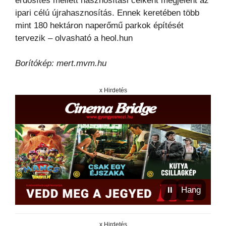
erdősítés mellett hasznosítási célként megjelent az
ipari célú újrahasznosítás. Ennek keretében több
mint 180 hektáron naperőmű parkok építését
tervezik – olvasható a heol.hun
Borítókép: mert.mvm.hu
x Hirdetés
⏸
Hang
x Hirdetés