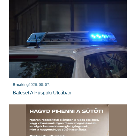
Breaking
2026. 08. 07.
Baleset A Püspöki Utcában