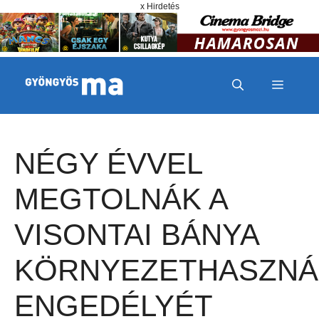
Megszakítás
Kilépés a tartalomba
x Hirdetés
MENÜ
NÉGY ÉVVEL
MEGTOLNÁK A
VISONTAI BÁNYA
KÖRNYEZETHASZNÁ
ENGEDÉLYÉT