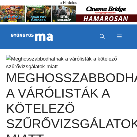
Megszakítás
Kilépés a tartalomba
x Hirdetés
MENÜ
MEGHOSSZABBODH
A VÁRÓLISTÁK A
KÖTELEZŐ
SZŰRŐVIZSGÁLATO