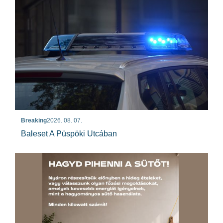
Breaking
2026. 08. 07.
Baleset A Püspöki Utcában