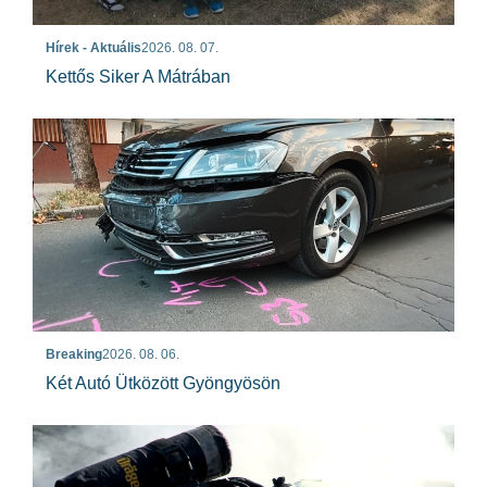
Hírek - Aktuális
2026. 08. 07.
Kettős Siker A Mátrában
Breaking
2026. 08. 06.
Két Autó Ütközött Gyöngyösön