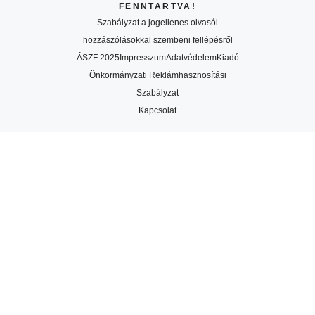
FENNTARTVA!
Szabályzat a jogellenes olvasói
hozzászólásokkal szembeni fellépésről
ÁSZF 2025
Impresszum
Adatvédelem
Kiadó
Önkormányzati Reklámhasznosítási
Szabályzat
Kapcsolat