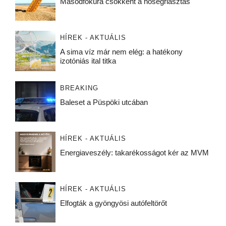
Másodfokúra csökkent a hőségriasztás
HÍREK - AKTUÁLIS
A sima víz már nem elég: a hatékony
izotóniás ital titka
BREAKING
Baleset a Püspöki utcában
HÍREK - AKTUÁLIS
Energiaveszély: takarékosságot kér az MVM
HÍREK - AKTUÁLIS
Elfogták a gyöngyösi autófeltörőt