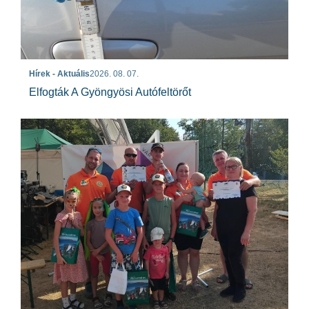
Hírek - Aktuális
2026. 08. 07.
Elfogták A Gyöngyösi Autófeltörőt