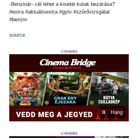
-Benzinár- cél lehet a kisebb kutak bezárása?
#extra #aktuálisextra #gytv #szűrővizsgálat
#benzin
source
x Hirdetés
⏸
Hang
x Hirdetés