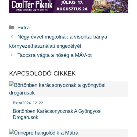
Kategória
Extra
Négy évvel megtolnák a visontai bánya
környezethasználati engedélyét
Taccsra vágta a hőség a MÁV-ot
KAPCSOLÓDÓ CIKKEK
Extra
2024. 12. 22.
Börtönben Karácsonyoznak A Gyöngyösi
Drogárusok