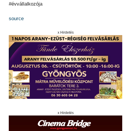
#évvállalkozója
source
x Hirdetés
x Hirdetés