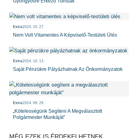
Gyöngyösre Érkező Turisták
Extra
2024. 10. 27.
Nem Volt Vitamentes A Képviselő-Testületi Ülés
Extra
2024. 10. 13.
Saját Pénzükre Pályázhatnak Az Önkormányzatok
Extra
2024. 09. 29.
„Kötelességünk Segíteni A Megválasztott
Polgármester Munkáját”
MÉG EZEK IS ÉRDEKELHETNEK