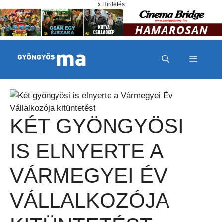
Megszakítás
Kilépés a tartalomba
x Hirdetés
MENÜ
KÉT GYÖNGYÖSI
IS ELNYERTE A
VÁRMEGYEI ÉV
VÁLLALKOZÓJA