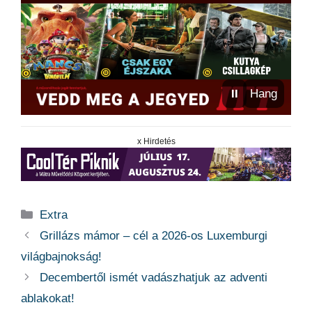
⏸
Hang
x Hirdetés
Kategória
Extra
Grillázs mámor – cél a 2026-os Luxemburgi
világbajnokság!
Decembertől ismét vadászhatjuk az adventi
ablakokat!