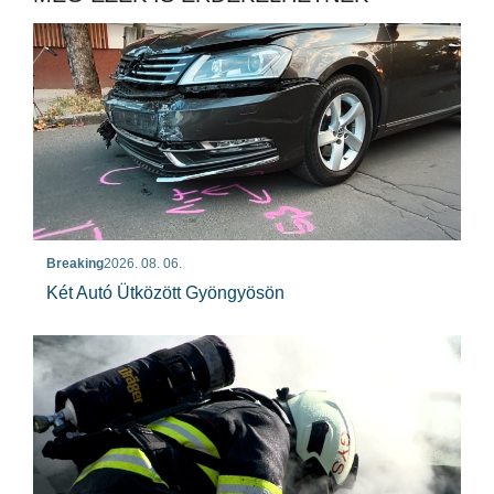
Breaking
2026. 08. 06.
Két Autó Ütközött Gyöngyösön