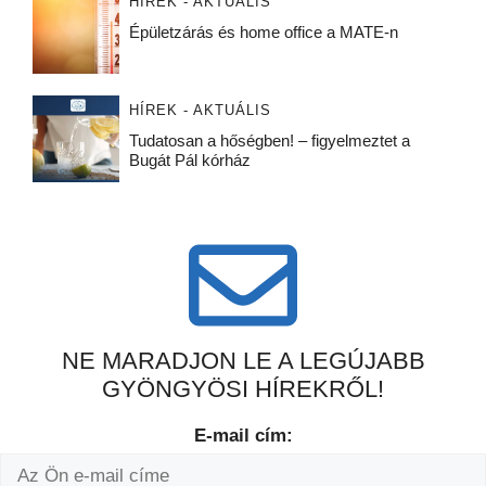
HÍREK - AKTUÁLIS
Épületzárás és home office a MATE-n
HÍREK - AKTUÁLIS
Tudatosan a hőségben! – figyelmeztet a
Bugát Pál kórház
NE MARADJON LE A LEGÚJABB
GYÖNGYÖSI HÍREKRŐL!
E-mail cím: