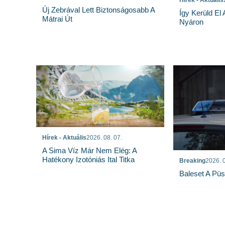
Új Zebrával Lett Biztonságosabb A
Így Kerüld El
Mátrai Út
Nyáron
Hírek - Aktuális
2026. 08. 07.
A Sima Víz Már Nem Elég: A
Hatékony Izotóniás Ital Titka
Breaking
2026. 0
Baleset A Pü