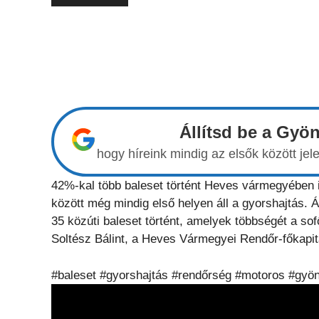
Állítsd be a Gyö
hogy híreink mindig az elsők között j
42%-kal több baleset történt Heves vármegyében id
között még mindig első helyen áll a gyorshajtás.
35 közúti baleset történt, amelyek többségét a s
Soltész Bálint, a Heves Vármegyei Rendőr-főkapi
#baleset #gyorshajtás #rendőrség #motoros #gy