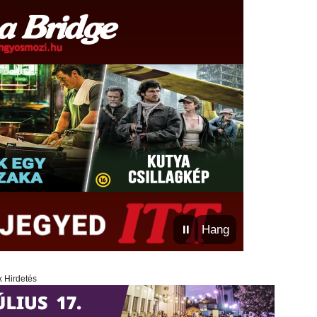
⏸
Hang
x Hirdetés