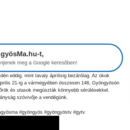
ngyösMa.hu-t,
elenjenek meg a Google keresőben!
én eddig, mint tavaly áprilisig bezárólag. Az okok
 Április 21-ig a vármegyében összesen 146, Gyöngyösön
ofőrök és utasok megúszták könnyebb sérülésekkel.
tányság szóvivője a vendégünk.
öngyösma #gyöngyös #gyöngyöstv #gytv