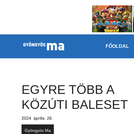
Megszakítás
Kilépés a tartalomba
FŐOLDAL
EGYRE TÖBB A
KÖZÚTI BALESET
2024. április. 26.
Gyöngyös Ma