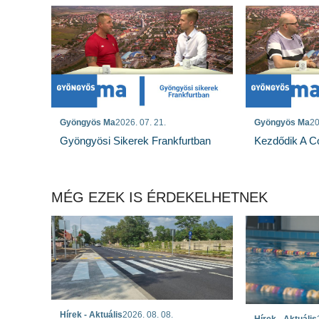
Gyöngyös Ma
2026. 07. 21.
Gyöngyös Ma
20
Gyöngyösi Sikerek Frankfurtban
Kezdődik A Co
MÉG EZEK IS ÉRDEKELHETNEK
Hírek - Aktuális
2026. 08. 08.
Hírek - Aktuális