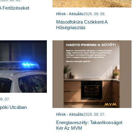
 A Fertőzéseket
Hírek - Aktuális
2026. 08. 08.
Másodfokúra Csökkent A
Hőségriasztás
8. 07.
spöki Utcában
Hírek - Aktuális
2026. 08. 07.
Energiaveszély: Takarékosságot
Kér Az MVM