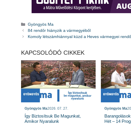
Kategória
Gyöngyös Ma
84 rendőr hiányzik a vármegyéből
Komoly létszámhiánnyal küzd a Heves vármegyei rend
KAPCSOLÓDÓ CIKKEK
Gyöngyös Ma
2026. 07. 27.
Gyöngyös Ma
20
Így Biztosítsuk Be Magunkat,
Barangolások
Amikor Nyaralunk
Hét – 14 Pro