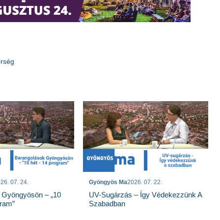
őrség
26. 07. 24.
Gyöngyös Ma
2026. 07. 22.
 Gyöngyösön – „10
UV-Sugárzás – Így Védekezzünk A
gram”
Szabadban