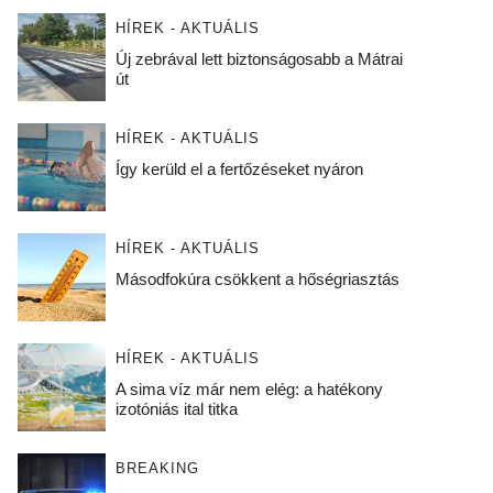
HÍREK - AKTUÁLIS
Új zebrával lett biztonságosabb a Mátrai
út
HÍREK - AKTUÁLIS
Így kerüld el a fertőzéseket nyáron
HÍREK - AKTUÁLIS
Másodfokúra csökkent a hőségriasztás
HÍREK - AKTUÁLIS
A sima víz már nem elég: a hatékony
izotóniás ital titka
BREAKING