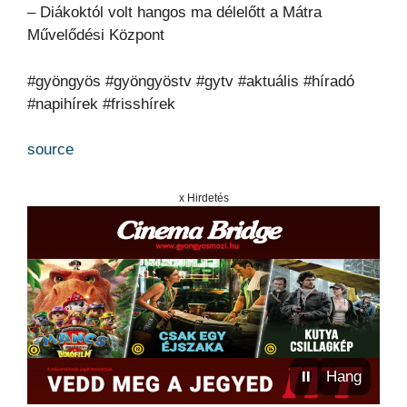
– Diákoktól volt hangos ma délelőtt a Mátra
Művelődési Központ
#gyöngyös #gyöngyöstv #gytv #aktuális #híradó
#napihírek #frisshírek
source
x Hirdetés
⏸
Hang