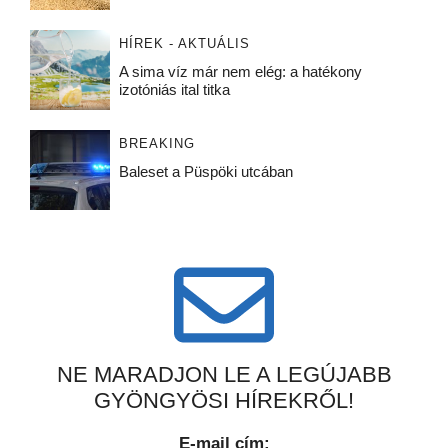
HÍREK - AKTUÁLIS
A sima víz már nem elég: a hatékony
izotóniás ital titka
BREAKING
Baleset a Püspöki utcában
NE MARADJON LE A LEGÚJABB
GYÖNGYÖSI HÍREKRŐL!
E-mail cím: