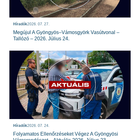
Híradók
2026. 07. 27.
Megújul A Gyöngyös–Vámosgyörk Vasútvonal –
Tallózó – 2026. Július 24.
Híradók
2026. 07. 24.
Folyamatos Ellenőrzéseket Végez A Gyöngyösi