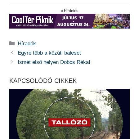
x Hirdetés
Kategória
Híradók
Egyre több a közúti baleset
Ismét első helyen Dobos Réka!
KAPCSOLÓDÓ CIKKEK