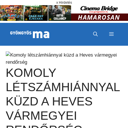
Megszakítás
Kilépés a tartalomba
x Hirdetés
MENÜ
KOMOLY
LÉTSZÁMHIÁNNYAL
KÜZD A HEVES
VÁRMEGYEI