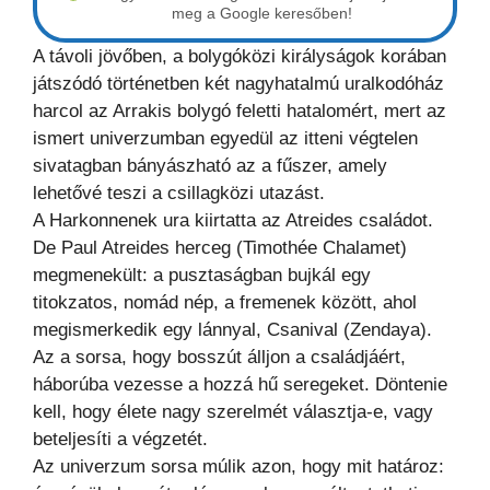
meg a Google keresőben!
A távoli jövőben, a bolygóközi királyságok korában
játszódó történetben két nagyhatalmú uralkodóház
harcol az Arrakis bolygó feletti hatalomért, mert az
ismert univerzumban egyedül az itteni végtelen
sivatagban bányászható az a fűszer, amely
lehetővé teszi a csillagközi utazást.
A Harkonnenek ura kiirtatta az Atreides családot.
De Paul Atreides herceg (Timothée Chalamet)
megmenekült: a pusztaságban bujkál egy
titokzatos, nomád nép, a fremenek között, ahol
megismerkedik egy lánnyal, Csanival (Zendaya).
Az a sorsa, hogy bosszút álljon a családjáért,
háborúba vezesse a hozzá hű seregeket. Döntenie
kell, hogy élete nagy szerelmét választja-e, vagy
beteljesíti a végzetét.
Az univerzum sorsa múlik azon, hogy mit határoz: