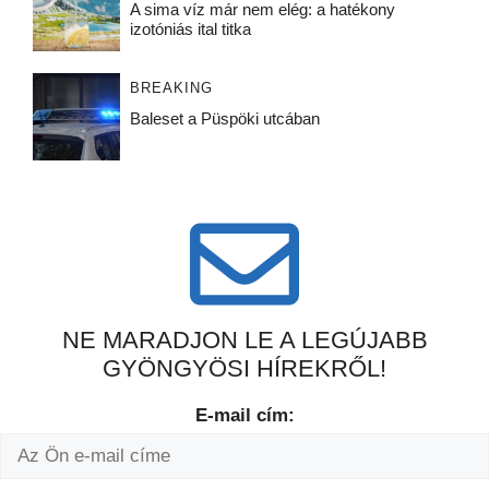
A sima víz már nem elég: a hatékony
izotóniás ital titka
BREAKING
Baleset a Püspöki utcában
NE MARADJON LE A LEGÚJABB
GYÖNGYÖSI HÍREKRŐL!
E-mail cím: