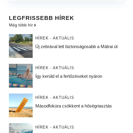
LEGFRISSEBB HÍREK
Még több hír
HÍREK - AKTUÁLIS
Új zebrával lett biztonságosabb a Mátrai út
HÍREK - AKTUÁLIS
Így kerüld el a fertőzéseket nyáron
HÍREK - AKTUÁLIS
Másodfokúra csökkent a hőségriasztás
HÍREK - AKTUÁLIS