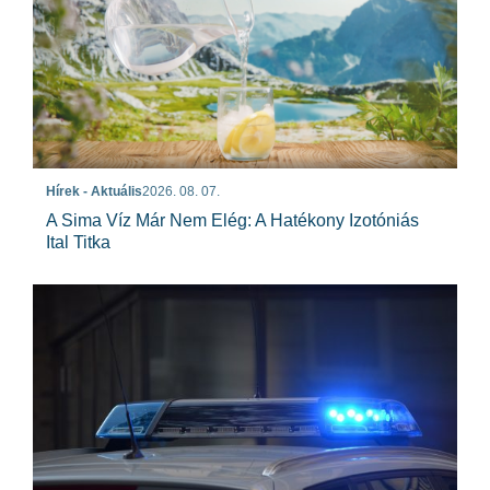
Hírek - Aktuális
2026. 08. 07.
A Sima Víz Már Nem Elég: A Hatékony Izotóniás
Ital Titka