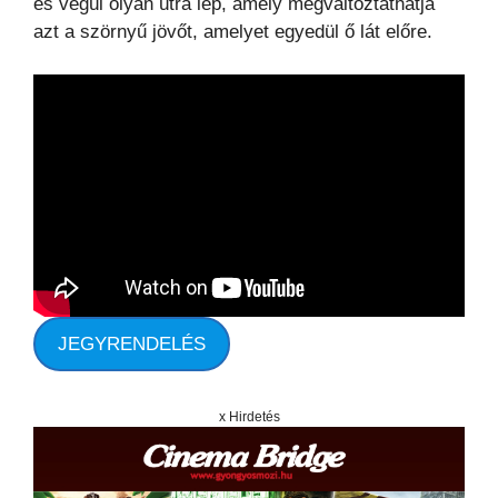
és végül olyan útra lép, amely megváltoztathatja
azt a szörnyű jövőt, amelyet egyedül ő lát előre.
JEGYRENDELÉS
x Hirdetés