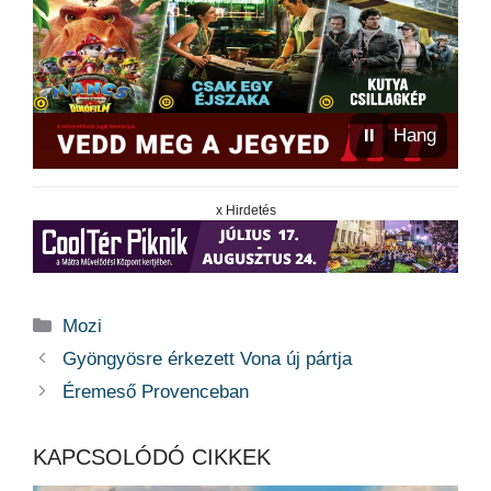
⏸
Hang
x Hirdetés
Kategória
Mozi
Gyöngyösre érkezett Vona új pártja
Éremeső Provenceban
KAPCSOLÓDÓ CIKKEK