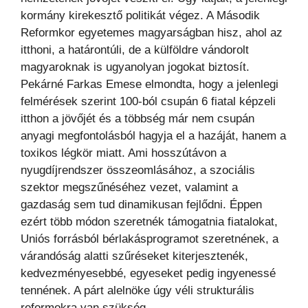
kormány kirekesztő politikát végez. A Második
Reformkor egyetemes magyarságban hisz, ahol az
itthoni, a határontúli, de a külföldre vándorolt
magyaroknak is ugyanolyan jogokat biztosít.
Pekárné Farkas Emese elmondta, hogy a jelenlegi
felmérések szerint 100-ból csupán 6 fiatal képzeli
itthon a jövőjét és a többség már nem csupán
anyagi megfontolásból hagyja el a hazáját, hanem a
toxikos légkör miatt. Ami hosszútávon a
nyugdíjrendszer összeomlásához, a szociális
szektor megszűnéséhez vezet, valamint a
gazdaság sem tud dinamikusan fejlődni. Éppen
ezért több módon szeretnék támogatnia fiatalokat,
Uniós forrásból bérlakásprogramot szeretnének, a
várandóság alatti szűréseket kiterjesztenék,
kedvezményesebbé, egyeseket pedig ingyenessé
tennének. A párt alelnöke úgy véli strukturális
reformokra van szükség.