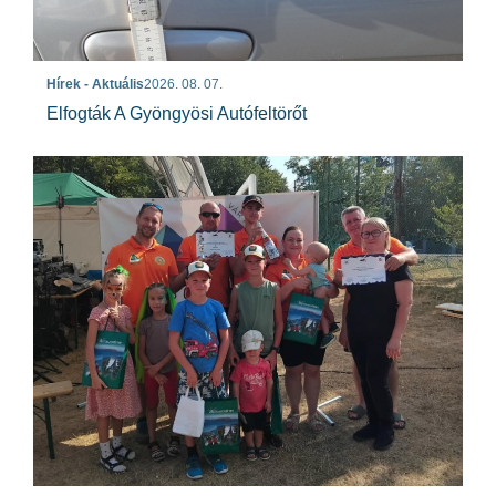
Hírek - Aktuális
2026. 08. 07.
Elfogták A Gyöngyösi Autófeltörőt