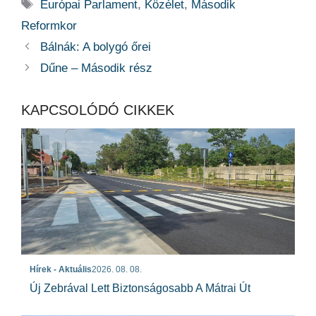
Címkék
Európai Parlament
,
Közélet
,
Második
Reformkor
Bálnák: A bolygó őrei
Dűne – Második rész
KAPCSOLÓDÓ CIKKEK
Hírek - Aktuális
2026. 08. 08.
Új Zebrával Lett Biztonságosabb A Mátrai Út