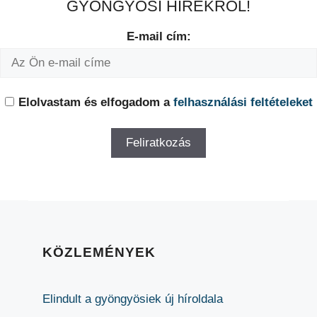
GYÖNGYÖSI HÍREKRŐL!
E-mail cím:
Elolvastam és elfogadom a
felhasználási feltételeket
KÖZLEMÉNYEK
Elindult a gyöngyösiek új híroldala