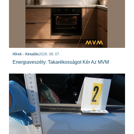
Hírek - Aktuális
2026. 08. 07.
Energiaveszély: Takarékosságot Kér Az MVM