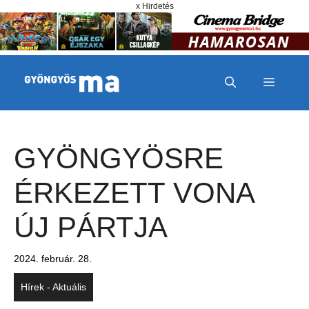
Megszakítás
Kilépés a tartalomba
x Hirdetés
MENÜ
GYÖNGYÖSRE
ÉRKEZETT VONA
ÚJ PÁRTJA
2024. február. 28.
Hírek - Aktuális