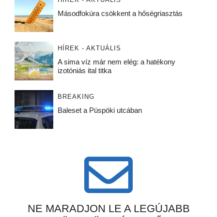
Másodfokúra csökkent a hőségriasztás
HÍREK - AKTUÁLIS
A sima víz már nem elég: a hatékony
izotóniás ital titka
BREAKING
Baleset a Püspöki utcában
NE MARADJON LE A LEGÚJABB