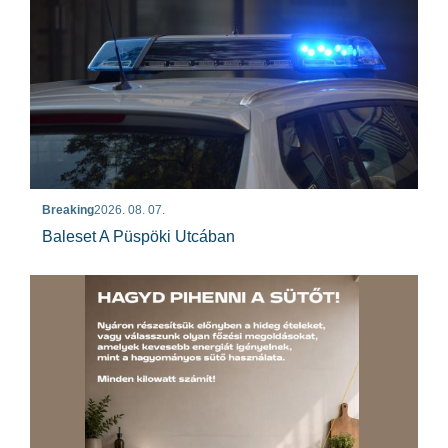
Breaking
2026. 08. 07.
Baleset A Püspöki Utcában