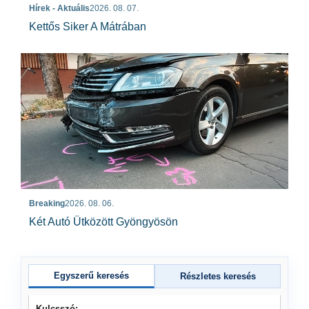
Hírek - Aktuális
2026. 08. 07.
Kettős Siker A Mátrában
Breaking
2026. 08. 06.
Két Autó Ütközött Gyöngyösön
Egyszerű keresés
Részletes keresés
Kulcsszó: