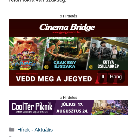
x Hirdetés
⏸
Hang
x Hirdetés
Kategória
Hírek - Aktuális