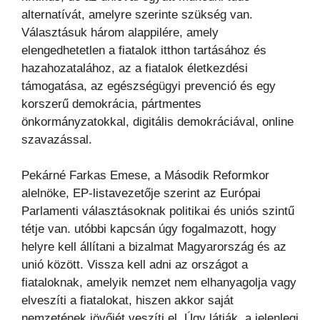
alternatívát, amelyre szerinte szükség van.
Választásuk három alappilére, amely
elengedhetetlen a fiatalok itthon tartásához és
hazahozatalához, az a fiatalok életkezdési
támogatása, az egészségügyi prevenció és egy
korszerű demokrácia, pártmentes
önkormányzatokkal, digitális demokráciával, online
szavazással.
Pekárné Farkas Emese, a Második Reformkor
alelnöke, EP-listavezetője szerint az Európai
Parlamenti választásoknak politikai és uniós szintű
tétje van. utóbbi kapcsán úgy fogalmazott, hogy
helyre kell állítani a bizalmat Magyarország és az
unió között. Vissza kell adni az országot a
fiataloknak, amelyik nemzet nem elhanyagolja vagy
elveszíti a fiatalokat, hiszen akkor saját
nemzetének jövőjét veszíti el. Úgy látják, a jelenlegi