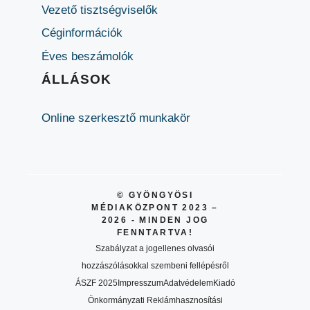
Vezető tisztségviselők
Céginformációk
Éves beszámolók
ÁLLÁSOK
Online szerkesztő munkakör
© GYÖNGYÖSI
MÉDIAKÖZPONT 2023 –
2026 - MINDEN JOG
FENNTARTVA!
Szabályzat a jogellenes olvasói
hozzászólásokkal szembeni fellépésről
ÁSZF 2025
Impresszum
Adatvédelem
Kiadó
Önkormányzati Reklámhasznosítási