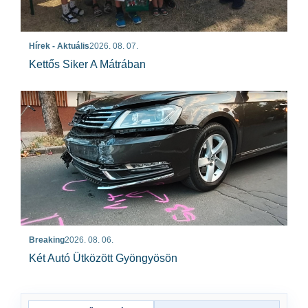
Hírek - Aktuális
2026. 08. 07.
Kettős Siker A Mátrában
Breaking
2026. 08. 06.
Két Autó Ütközött Gyöngyösön