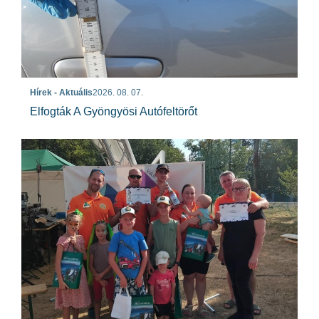
Hírek - Aktuális
2026. 08. 07.
Elfogták A Gyöngyösi Autófeltörőt