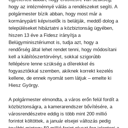
hogy az intézménnyé válás a rendészeket segíti. A
polgármester bízik abban, hogy most már a
kormánypárti képviselők is belátják, meddő dolog a
településeket hibáztatni a közbiztonság ügyében,
hiszen 13 éve a Fidesz irányítja a
Belügyminisztériumot is, tudja azt, hogy a
rendőrség által lehet rendet tenni, hogy módosítani
kell a kábítószertörvényt, sokkal szigorúbb
fellépésre lenne szükség a dílerekkel és
fogyasztókkal szemben, akiknek korrekt kezelés
kellene, de ennek nyomát sem látjuk – emelte ki
Hiesz György.
A polgármester elmondta, a város erőn felül fordít a
közbiztonságra, a kamerarendszer bővítésére, a
városrendészetre eddig is több mint 200 millió
forintot költöttek, a január elsejei változás pedig