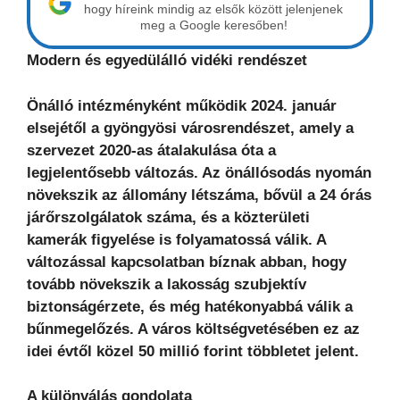
hogy híreink mindig az elsők között jelenjenek
meg a Google keresőben!
Modern és egyedülálló vidéki rendészet
Önálló intézményként működik 2024. január
elsejétől a gyöngyösi városrendészet, amely a
szervezet 2020-as átalakulása óta a
legjelentősebb változás. Az önállósodás nyomán
növekszik az állomány létszáma, bővül a 24 órás
járőrszolgálatok száma, és a közterületi
kamerák figyelése is folyamatossá válik. A
változással kapcsolatban bíznak abban, hogy
tovább növekszik a lakosság szubjektív
biztonságérzete, és még hatékonyabbá válik a
bűnmegelőzés. A város költségvetésében ez az
idei évtől közel 50 millió forint többletet jelent.
A különválás gondolata