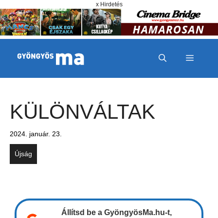
Megszakítás
Kilépés a tartalomba
x Hirdetés
MENÜ
KÜLÖNVÁLTAK
2024. január. 23.
Újság
Állítsd be a GyöngyösMa.hu-t,