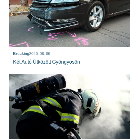
Breaking
2026. 08. 06.
Két Autó Ütközött Gyöngyösön