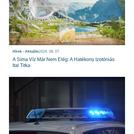
Hírek - Aktuális
2026. 08. 07.
A Sima Víz Már Nem Elég: A Hatékony Izotóniás
Ital Titka