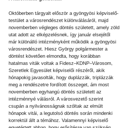
Októberben tárgyalt először a gyöngyösi képviselő-
testület a városrendészet különválásáról, majd
novemberben végleges döntés született, amely zöld
utat adott az elképzelésnek, így január elsejétől
már különálló intézményként működik a gyöngyösi
városrendészet. Hiesz György polgármester a
döntést követően elmondta, hogy korábban
hatalmas viták voltak a Fidesz–KDNP–Városom,
Szeretlek Egyesület képviselői részéről, akik
hónapokig javasolták, hogy duplázzák, triplázzák
meg a rendészetre fordított összeget, ám most
novemberben egyhangú döntés született az
intézménnyé válásról. A városvezető szerint
csupán a nyilvánosságnak szóltak az elmúlt
hónapok vitái, a legutolsó döntés során mindenki
korrektül állt a témához. Valamennyi képviselő
egyetértett abban, hogy erősítésre van szükség,