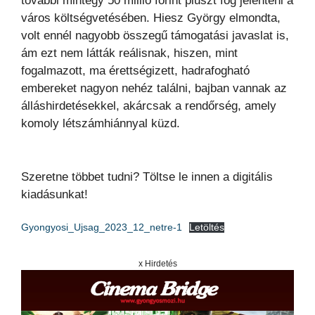
további mintegy 50 millió forint pluszt fog jelenteni a
város költségvetésében. Hiesz György elmondta,
volt ennél nagyobb összegű támogatási javaslat is,
ám ezt nem látták reálisnak, hiszen, mint
fogalmazott, ma érettségizett, hadrafogható
embereket nagyon nehéz találni, bajban vannak az
álláshirdetésekkel, akárcsak a rendőrség, amely
komoly létszámhiánnyal küzd.
Szeretne többet tudni? Töltse le innen a digitális
kiadásunkat!
Gyongyosi_Ujsag_2023_12_netre-1
Letöltés
x Hirdetés