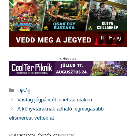
⏸
Hang
x Hirdetés
Kategória
Újság
Vastag jégpáncél lehet az utakon
A könyvtáraknak adható legmagasabb
elismerést vették át
KAPCSOLÓDÓ CIKKEK