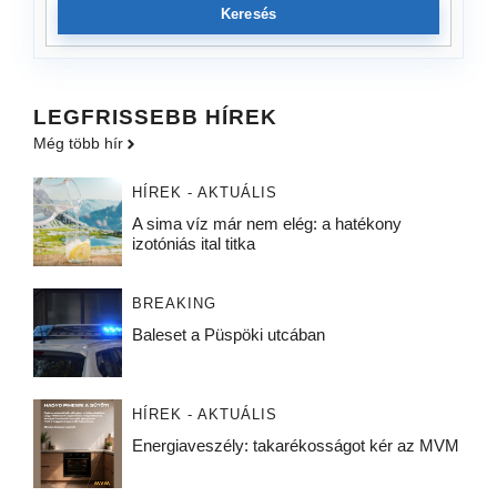
Keresés
LEGFRISSEBB HÍREK
Még több hír
HÍREK - AKTUÁLIS
A sima víz már nem elég: a hatékony
izotóniás ital titka
BREAKING
Baleset a Püspöki utcában
HÍREK - AKTUÁLIS
Energiaveszély: takarékosságot kér az MVM