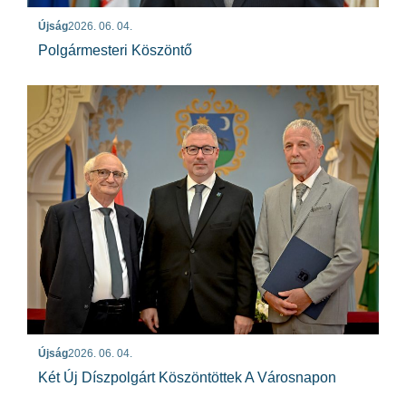
Újság
2026. 06. 04.
Polgármesteri Köszöntő
Újság
2026. 06. 04.
Két Új Díszpolgárt Köszöntöttek A Városnapon