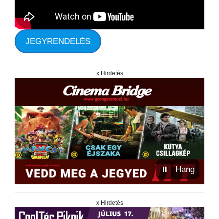
JEGYRENDELÉS
x Hirdetés
⏸
Hang
x Hirdetés