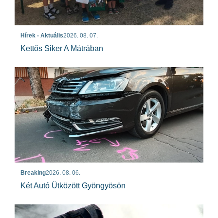
Hírek - Aktuális
2026. 08. 07.
Kettős Siker A Mátrában
Breaking
2026. 08. 06.
Két Autó Ütközött Gyöngyösön