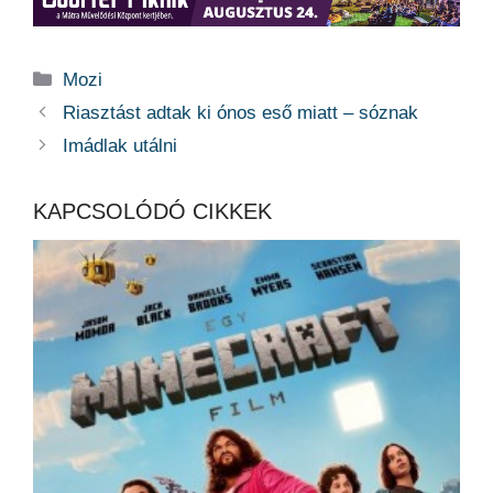
Kategória
Mozi
Riasztást adtak ki ónos eső miatt – sóznak
Imádlak utálni
KAPCSOLÓDÓ CIKKEK