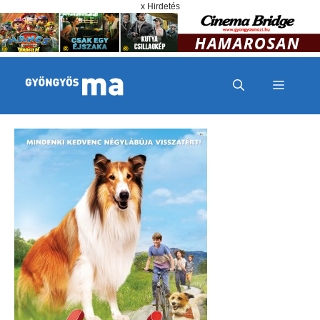
Megszakítás
Kilépés a tartalomba
x Hirdetés
MENÜ