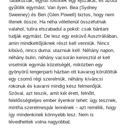
Találkoztak, együtt töltöttek egy éjszakát, és azóta
gyűlölik egymást. Van ilyen. Bea (Sydney
Sweeney) és Ben (Glen Powell) biztos, hogy nem
illenek össze. Ha néha véletlenül összefutnak
valahol, tutira elszabadul a pokol: csak bántani
tudják egymást. De lesz egy esküvő Ausztráliában,
amin mindkettőjüknek részt kell venniük. Nincs
kibúvó, nincs duma: utazniuk kell. Néhány napon,
néhány bulin, néhány vacsorán keresztül el kell
viselniük egymás közelségét, miközben egy
gyönyörű tengerparti házban ott kavarog körülöttük
egy csomó régi szerelmük, néhány kíváncsi
rokonuk és kavarni mindig kész felmenőjük.
Szóval, azt teszik, amit két érett, felnőtt,
felelősségteljes ember ilyenkor tehet: úgy tesznek,
mintha szerelmespár lennének – azt remélik, hogy
így mindenkinek könnyebb lesz. Nem is
tévedhettek volna nagyobbat.