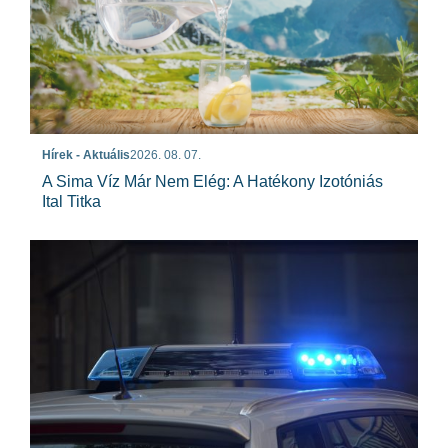
Hírek - Aktuális
2026. 08. 07.
A Sima Víz Már Nem Elég: A Hatékony Izotóniás
Ital Titka