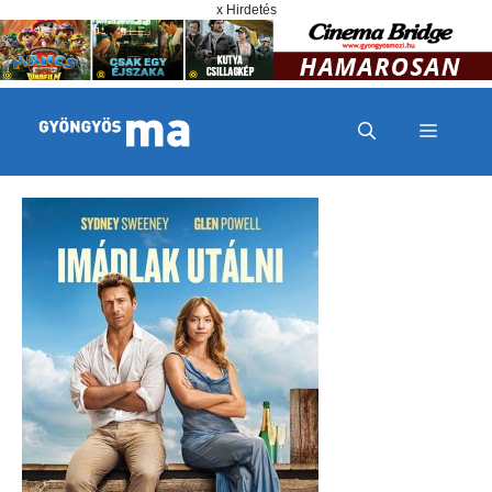
Megszakítás
Kilépés a tartalomba
x Hirdetés
MENÜ