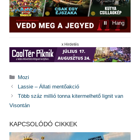
⏸
Hang
x Hirdetés
Kategória
Mozi
Lassie – Állati mentőakció
Több száz millió tonna kitermelhető lignit van
Visontán
KAPCSOLÓDÓ CIKKEK