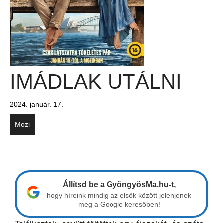
IMÁDLAK UTÁLNI
2024. január. 17.
Mozi
Állítsd be a GyöngyösMa.hu-t,
hogy híreink mindig az elsők között jelenjenek
meg a Google keresőben!