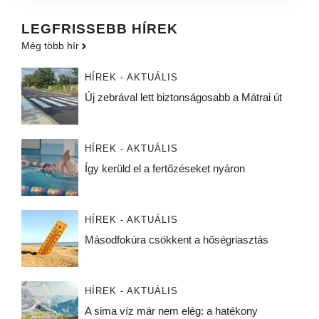
LEGFRISSEBB HÍREK
Még több hír
HÍREK - AKTUÁLIS
Új zebrával lett biztonságosabb a Mátrai út
HÍREK - AKTUÁLIS
Így kerüld el a fertőzéseket nyáron
HÍREK - AKTUÁLIS
Másodfokúra csökkent a hőségriasztás
HÍREK - AKTUÁLIS
A sima víz már nem elég: a hatékony