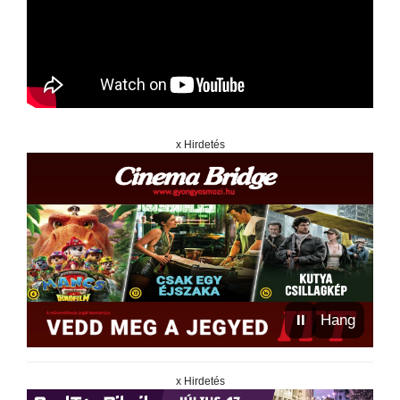
x Hirdetés
⏸
Hang
x Hirdetés