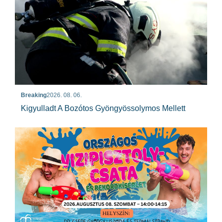
Breaking
2026. 08. 06.
Kigyulladt A Bozótos Gyöngyössolymos Mellett