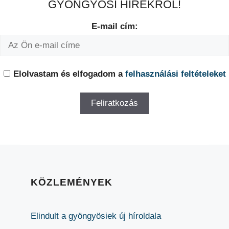
GYÖNGYÖSI HÍREKRŐL!
E-mail cím:
Elolvastam és elfogadom a
felhasználási feltételeket
KÖZLEMÉNYEK
Elindult a gyöngyösiek új híroldala