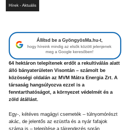
Hírek - Aktuális
Állítsd be a GyöngyösMa.hu-t,
hogy híreink mindig az elsők között jelenjenek
meg a Google keresőben!
64 hektáron telepítenek erdőt a rekultiválás alatt
álló bányaterületen Visontán – számolt be
közösségi oldalán az MVM Mátra Energia Zrt. A
társaság hangsúlyozva ezzel is a
fenntarthatóságot, a környezet védelmét és a
zöld átállást.
Egy-, kétéves magágyi csemeték – túlnyomórészt
akác, de jelentős az ezüstfa és a nyár fafajok
száma is – telepítése a tájrendezés során