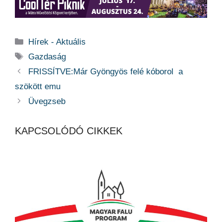
Kategória
Hírek - Aktuális
Címkék
Gazdaság
FRISSÍTVE:Már Gyöngyös felé kóborol a
szökött emu
Üvegzseb
KAPCSOLÓDÓ CIKKEK