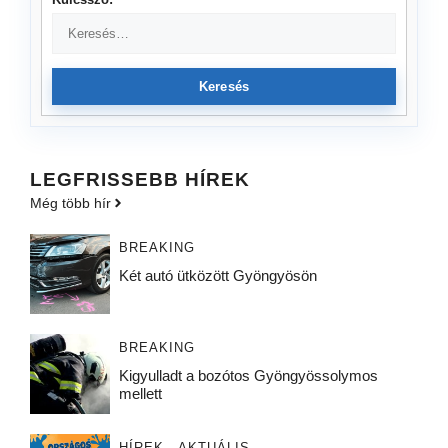
Keresés
LEGFRISSEBB HÍREK
Még több hír
BREAKING
Két autó ütközött Gyöngyösön
BREAKING
Kigyulladt a bozótos Gyöngyössolymos
mellett
HÍREK - AKTUÁLIS