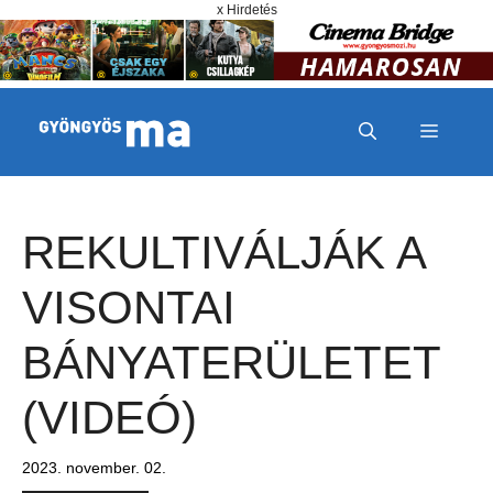
Megszakítás
Kilépés a tartalomba
x Hirdetés
MENÜ
REKULTIVÁLJÁK A
VISONTAI
BÁNYATERÜLETET
(VIDEÓ)
2023. november. 02.