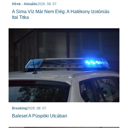
Hírek - Aktuális
2026. 08. 07.
A Sima Víz Már Nem Elég: A Hatékony Izotóniás
Ital Titka
Breaking
2026. 08. 07.
Baleset A Püspöki Utcában