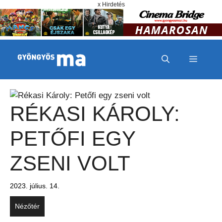
Megszakítás
Kilépés a tartalomba
x Hirdetés
MENÜ
RÉKASI KÁROLY:
PETŐFI EGY
ZSENI VOLT
2023. július. 14.
Nézőtér