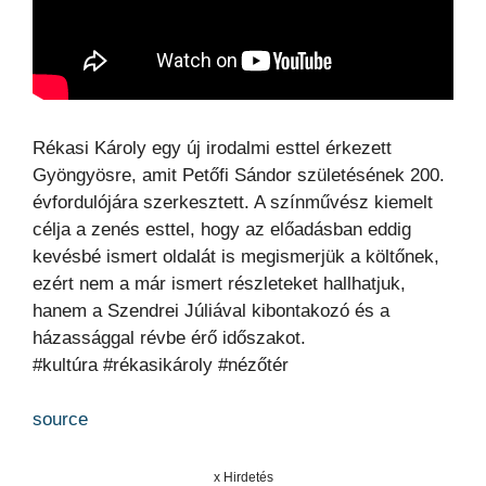
Rékasi Károly egy új irodalmi esttel érkezett
Gyöngyösre, amit Petőfi Sándor születésének 200.
évfordulójára szerkesztett. A színművész kiemelt
célja a zenés esttel, hogy az előadásban eddig
kevésbé ismert oldalát is megismerjük a költőnek,
ezért nem a már ismert részleteket hallhatjuk,
hanem a Szendrei Júliával kibontakozó és a
házassággal révbe érő időszakot.
#kultúra #rékasikároly #nézőtér
source
x Hirdetés