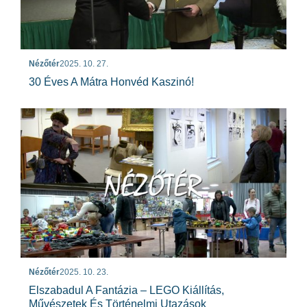
Nézőtér
2025. 10. 27.
30 Éves A Mátra Honvéd Kaszinó!
Nézőtér
2025. 10. 23.
Elszabadul A Fantázia – LEGO Kiállítás,
Művészetek És Történelmi Utazások