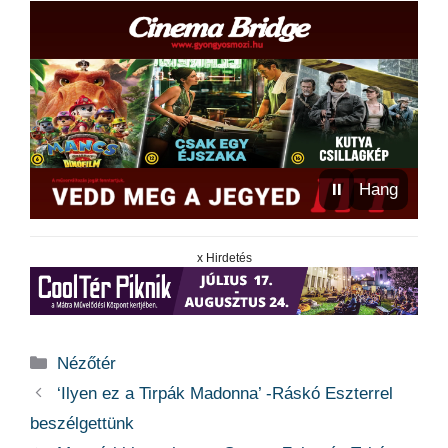
⏸
Hang
x Hirdetés
Kategória
Nézőtér
‘Ilyen ez a Tirpák Madonna’ -Ráskó Eszterrel
beszélgettünk