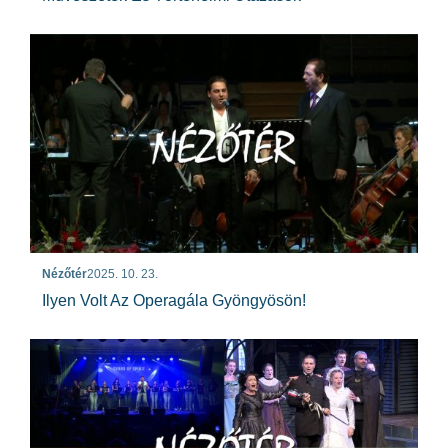
Nézőtér
2025. 10. 23.
Ilyen Volt Az Operagála Gyöngyösön!