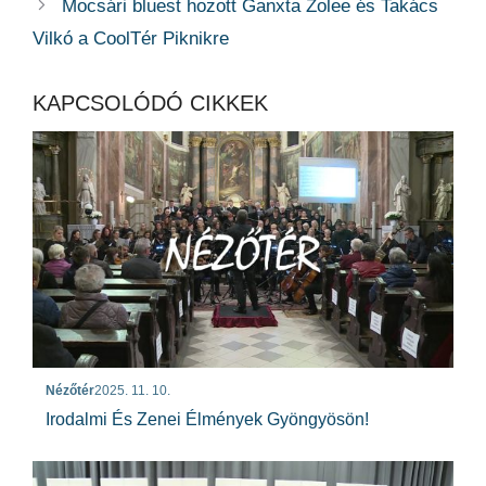
Mocsári bluest hozott Ganxta Zolee és Takács
Vilkó a CoolTér Piknikre
KAPCSOLÓDÓ CIKKEK
Nézőtér
2025. 11. 10.
Irodalmi És Zenei Élmények Gyöngyösön!