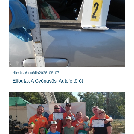
Hírek - Aktuális
2026. 08. 07.
Elfogták A Gyöngyösi Autófeltörőt