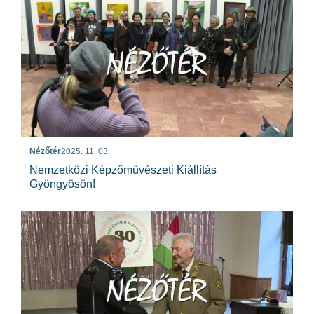
Nézőtér
2025. 11. 03.
Nemzetközi Képzőművészeti Kiállítás
Gyöngyösön!