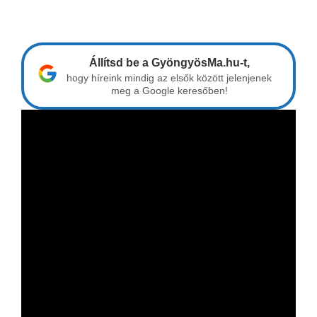
Állítsd be a GyöngyösMa.hu-t,
hogy híreink mindig az elsők között jelenjenek
meg a Google keresőben!