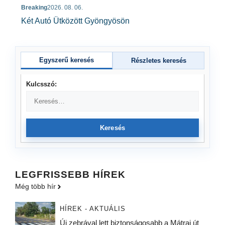
Breaking
2026. 08. 06.
Két Autó Ütközött Gyöngyösön
Egyszerű keresés
Részletes keresés
Kulcsszó:
Keresés
LEGFRISSEBB HÍREK
Még több hír
HÍREK - AKTUÁLIS
Új zebrával lett biztonságosabb a Mátrai út