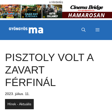
Megszakítás
Kilépés a tartalomba
x Hirdetés
MENÜ
PISZTOLY VOLT A
ZAVART
FÉRFINÁL
2023. július. 11.
Hírek - Aktuális