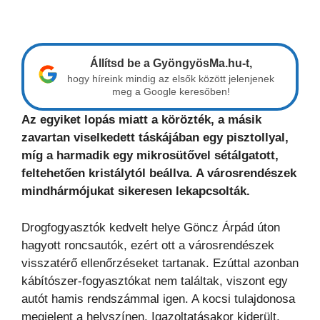
Állítsd be a GyöngyösMa.hu-t,
hogy híreink mindig az elsők között jelenjenek
meg a Google keresőben!
Az egyiket lopás miatt a körözték, a másik
zavartan viselkedett táskájában egy pisztollyal,
míg a harmadik egy mikrosütővel sétálgatott,
feltehetően kristálytól beállva. A városrendészek
mindhármójukat sikeresen lekapcsolták.
Drogfogyasztók kedvelt helye Göncz Árpád úton
hagyott roncsautók, ezért ott a városrendészek
visszatérő ellenőrzéseket tartanak. Ezúttal azonban
kábítószer-fogyasztókat nem találtak, viszont egy
autót hamis rendszámmal igen. A kocsi tulajdonosa
megjelent a helyszínen. Igazoltatásakor kiderült,