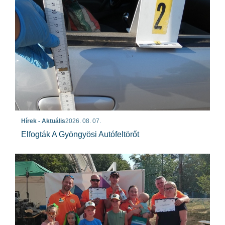
Hírek - Aktuális
2026. 08. 07.
Elfogták A Gyöngyösi Autófeltörőt