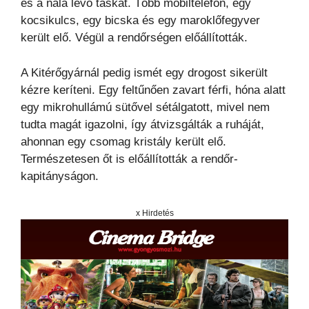
és a nála lévő táskát. Több mobiltelefon, egy
kocsikulcs, egy bicska és egy maroklőfegyver
került elő. Végül a rendőrségen előállították.
A Kitérőgyárnál pedig ismét egy drogost sikerült
kézre keríteni. Egy feltűnően zavart férfi, hóna alatt
egy mikrohullámú sütővel sétálgatott, mivel nem
tudta magát igazolni, így átvizsgálták a ruháját,
ahonnan egy csomag kristály került elő.
Természetesen őt is előállították a rendőr-
kapitányságon.
x Hirdetés