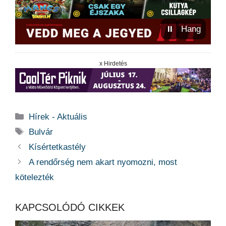
⏸
Hang
x Hirdetés
Kategória
Hírek - Aktuális
Címkék
Bulvár
Kísértetkastély
A rendőrség nem akart nyomozni, most
kötelezték
KAPCSOLÓDÓ CIKKEK