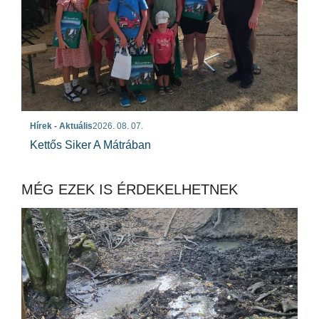
Hírek - Aktuális
2026. 08. 07.
Kettős Siker A Mátrában
MÉG EZEK IS ÉRDEKELHETNEK