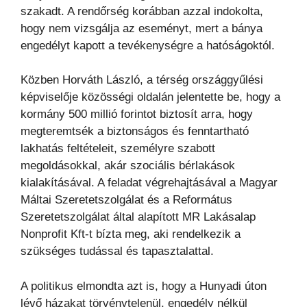
szakadt. A rendőrség korábban azzal indokolta,
hogy nem vizsgálja az eseményt, mert a bánya
engedélyt kapott a tevékenységre a hatóságoktól.
Közben Horváth László, a térség országgyűlési
képviselője közösségi oldalán jelentette be, hogy a
kormány 500 millió forintot biztosít arra, hogy
megteremtsék a biztonságos és fenntartható
lakhatás feltételeit, személyre szabott
megoldásokkal, akár szociális bérlakások
kialakításával. A feladat végrehajtásával a Magyar
Máltai Szeretetszolgálat és a Református
Szeretetszolgálat által alapított MR Lakásalap
Nonprofit Kft-t bízta meg, aki rendelkezik a
szükséges tudással és tapasztalattal.
A politikus elmondta azt is, hogy a Hunyadi úton
lévő házakat törvénytelenül, engedély nélkül