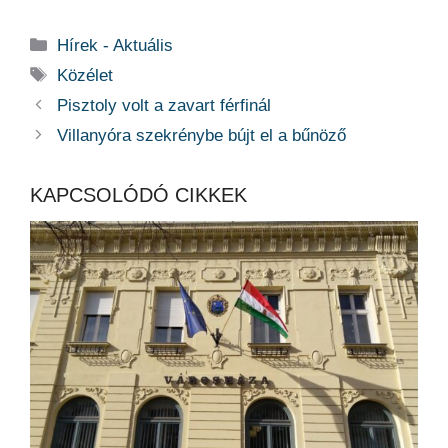
Kategória
Hírek - Aktuális
Címkék
Közélet
Pisztoly volt a zavart férfinál
Villanyóra szekrénybe bújt el a bűnöző
KAPCSOLÓDÓ CIKKEK