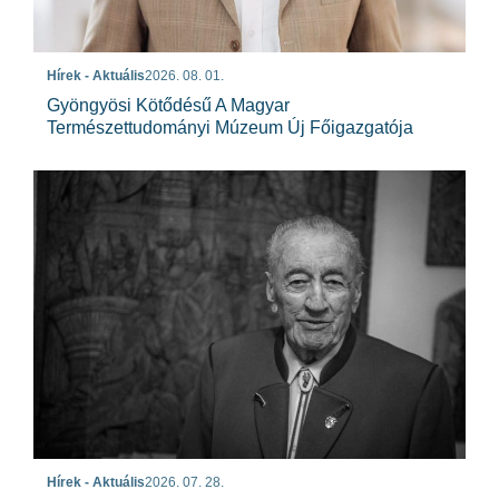
Hírek - Aktuális
2026. 08. 01.
Gyöngyösi Kötődésű A Magyar
Természettudományi Múzeum Új Főigazgatója
Hírek - Aktuális
2026. 07. 28.