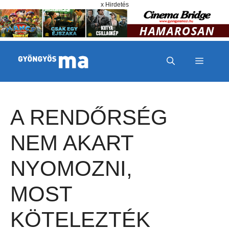
Megszakítás
Kilépés a tartalomba
x Hirdetés
MENÜ
A RENDŐRSÉG
NEM AKART
NYOMOZNI,
MOST
KÖTELEZTÉK