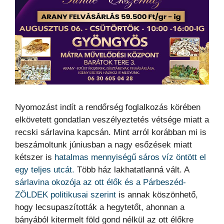
Nyomozást indít a rendőrség foglalkozás körében
elkövetett gondatlan veszélyeztetés vétsége miatt a
recski sárlavina kapcsán. Mint arról korábban mi is
beszámoltunk júniusban a nagy esőzések miatt
kétszer is
hatalmas mennyiségű sáros víz öntött el
egy teljes utcát.
Több ház lakhatatlanná vált. A
sárlavina okozója az ott élők és a Párbeszéd-
ZÖLDEK politikusai szerint
is annak köszönhető,
hogy lecsupaszították a hegytetőt, ahonnan a
bányából kitermelt föld gond nélkül az ott élőkre