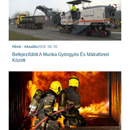
Hírek - Aktuális
2026. 08. 05.
Befejeződött A Munka Gyöngyös És Mátrafüred
Között