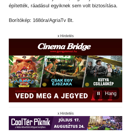
építették, ráadásul egyiknek sem volt biztosítása.
Borítókép: 168óra/AgriaTv Bt.
x Hirdetés
⏸
Hang
x Hirdetés