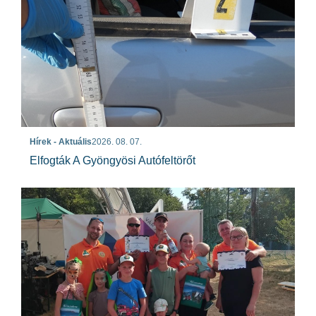
Hírek - Aktuális
2026. 08. 07.
Elfogták A Gyöngyösi Autófeltörőt