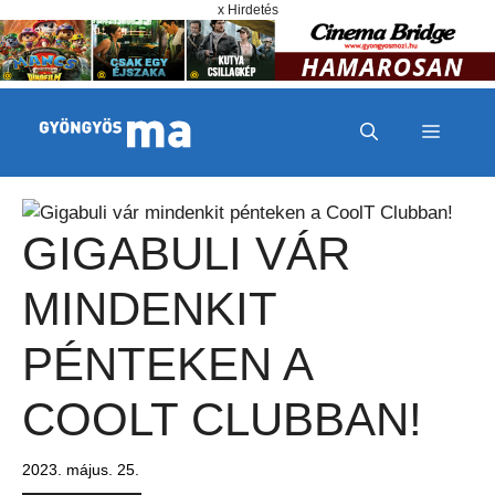
Megszakítás
Kilépés a tartalomba
x Hirdetés
MENÜ
GIGABULI VÁR
MINDENKIT
PÉNTEKEN A
COOLT CLUBBAN!
2023. május. 25.