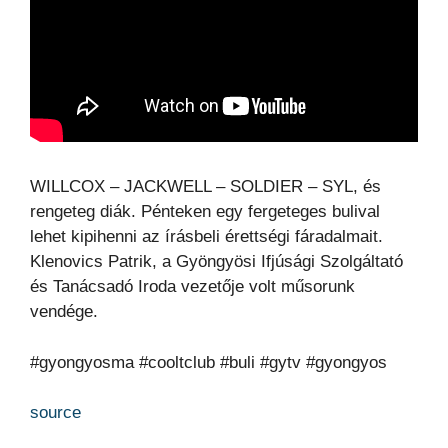
WILLCOX – JACKWELL – SOLDIER – SYL, és
rengeteg diák. Pénteken egy fergeteges bulival
lehet kipihenni az írásbeli érettségi fáradalmait.
Klenovics Patrik, a Gyöngyösi Ifjúsági Szolgáltató
és Tanácsadó Iroda vezetője volt műsorunk
vendége.
#gyongyosma #cooltclub #buli #gytv #gyongyos
source