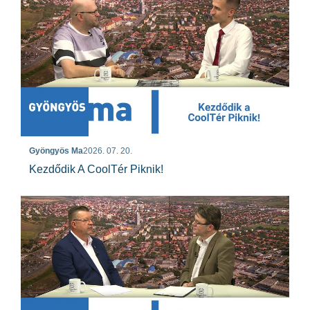
Gyöngyös Ma
2026. 07. 20.
Kezdődik A CoolTér Piknik!