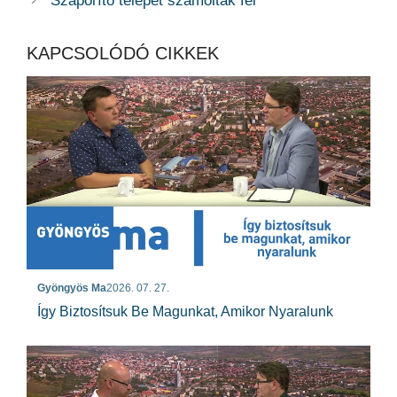
Szaporító telepet számoltak fel
KAPCSOLÓDÓ CIKKEK
Gyöngyös Ma
2026. 07. 27.
Így Biztosítsuk Be Magunkat, Amikor Nyaralunk