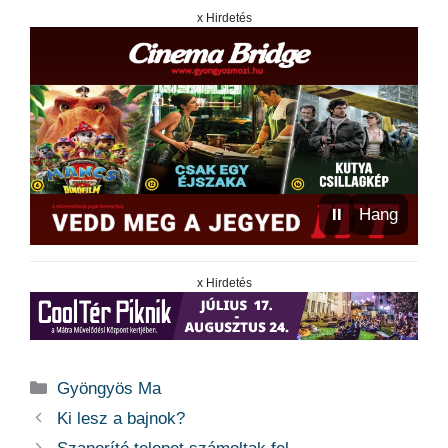
x Hirdetés
⏸
Hang
x Hirdetés
Kategória
Gyöngyös Ma
Ki lesz a bajnok?