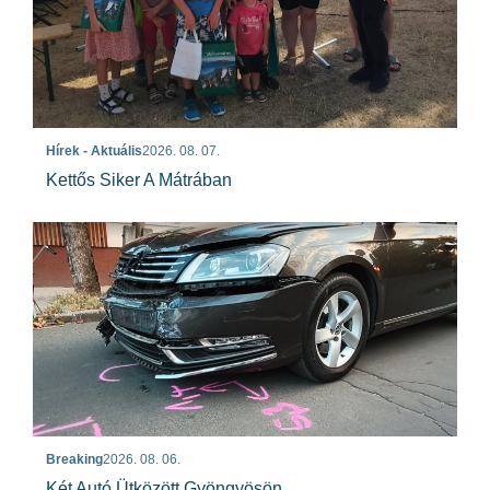
Hírek - Aktuális
2026. 08. 07.
Kettős Siker A Mátrában
Breaking
2026. 08. 06.
Két Autó Ütközött Gyöngyösön