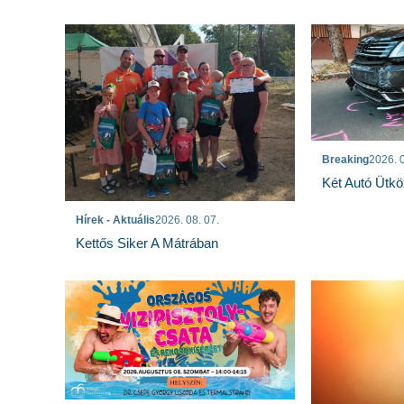
Breaking
2026. 0
Két Autó Ütk
Hírek - Aktuális
2026. 08. 07.
Kettős Siker A Mátrában