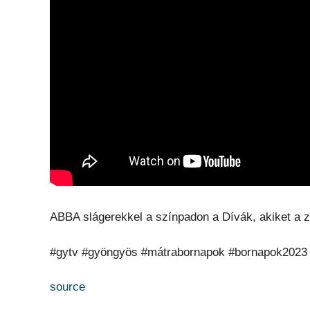
ABBA slágerekkel a színpadon a Dívák, akiket a z
#gytv #gyöngyös #mátrabornapok #bornapok2023
source