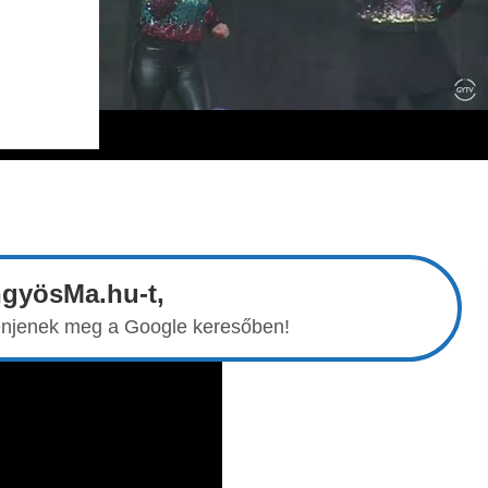
ngyösMa.hu-t,
elenjenek meg a Google keresőben!