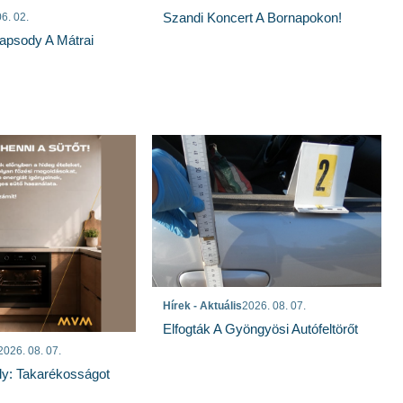
Szandi Koncert A Bornapokon!
6. 02.
apsody A Mátrai
Hírek - Aktuális
2026. 08. 07.
Elfogták A Gyöngyösi Autófeltörőt
2026. 08. 07.
ly: Takarékosságot