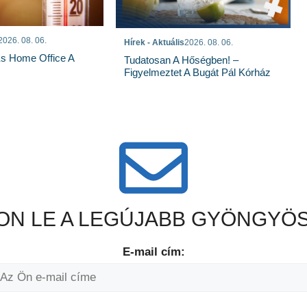
2026. 08. 06.
Hírek - Aktuális
2026. 08. 06.
És Home Office A
Tudatosan A Hőségben! –
Figyelmeztet A Bugát Pál Kórház
N LE A LEGÚJABB GYÖNGYÖS
E-mail cím: