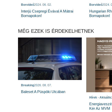
Borvideó
2024. 06. 02.
Borvideó
2024. 0
Interjú Csepregi Évával A Mátrai
Hungarian Rh
Bornapokon!
Bornapokon!
MÉG EZEK IS ÉRDEKELHETNEK
Breaking
2026. 08. 07.
Baleset A Püspöki Utcában
Hírek - Aktuális
Energiaveszé
Kér Az MVM