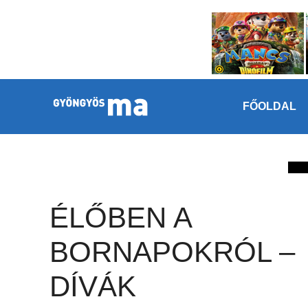
Megszakítás
Kilépés a tartalomba
FŐOLDAL
ÉLŐBEN A
BORNAPOKRÓL –
DÍVÁK