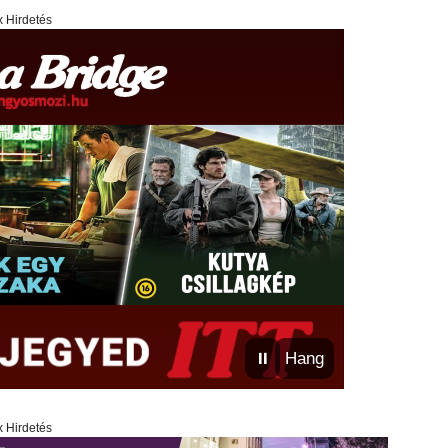
x Hirdetés
⏸
Hang
x Hirdetés