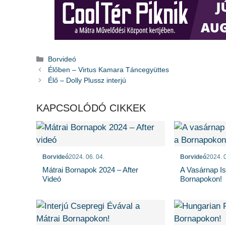
Kategória
Borvideó
Élőben – Virtus Kamara Táncegyüttes
Élő – Dolly Plussz interjú
KAPCSOLÓDÓ CIKKEK
Borvideó
2024. 06. 04.
Borvideó
2024. 0
Mátrai Bornapok 2024 – After
A Vasárnap Is
Videó
Bornapokon!