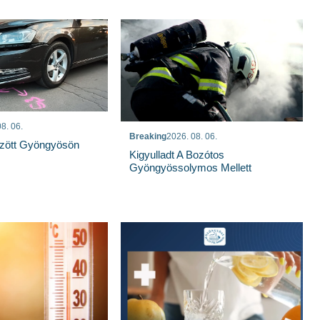
8. 06.
Breaking
2026. 08. 06.
özött Gyöngyösön
Kigyulladt A Bozótos
Gyöngyössolymos Mellett