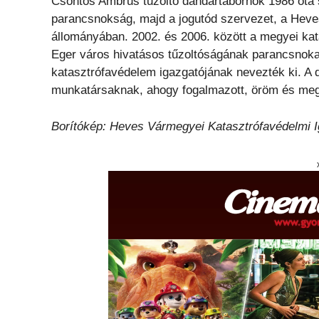
Csontos Ambrus tűzoltó dandártábornok 1986 óta s
parancsnokság, majd a jogutód szervezet, a Heve
állományában. 2002. és 2006. között a megyei kat
Eger város hivatásos tűzoltóságának parancsno
katasztrófavédelem igazgatójának nevezték ki. A
munkatársaknak, ahogy fogalmazott, öröm és megtis
Borítókép: Heves Vármegyei Katasztrófavédelmi 