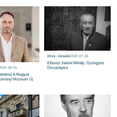
Hírek - Aktuális
2026. 07. 28.
Elhunyt Jakkel Mihály, Gyöngyös
Díszpolgára
2026. 08. 01.
tődésű A Magyar
dományi Múzeum Új