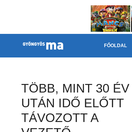
Megszakítás
Kilépés a tartalomba
FŐOLDAL
TÖBB, MINT 30 ÉV
UTÁN IDŐ ELŐTT
TÁVOZOTT A