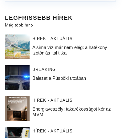
LEGFRISSEBB HÍREK
Még több hír
HÍREK - AKTUÁLIS
A sima víz már nem elég: a hatékony
izotóniás ital titka
BREAKING
Baleset a Püspöki utcában
HÍREK - AKTUÁLIS
Energiaveszély: takarékosságot kér az
MVM
HÍREK - AKTUÁLIS