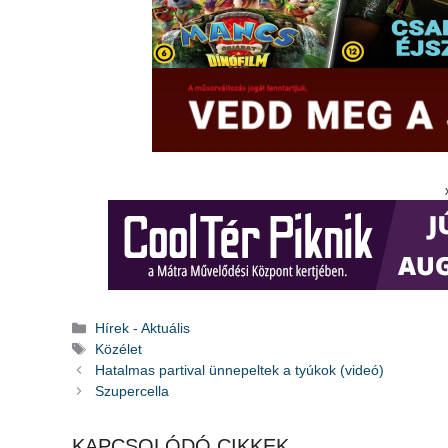
Kategória
Hírek - Aktuális
Címkék
Közélet
Hatalmas partival ünnepeltek a tyúkok (videó)
Szupercella
KAPCSOLÓDÓ CIKKEK