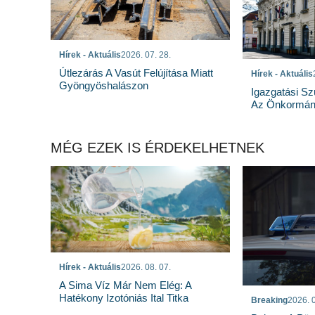
Hírek - Aktuális
2026. 07. 28.
Útlezárás A Vasút Felújítása Miatt
Hírek - Aktuális
Gyöngyöshalászon
Igazgatási Sz
Az Önkormány
MÉG EZEK IS ÉRDEKELHETNEK
Hírek - Aktuális
2026. 08. 07.
A Sima Víz Már Nem Elég: A
Hatékony Izotóniás Ital Titka
Breaking
2026. 0