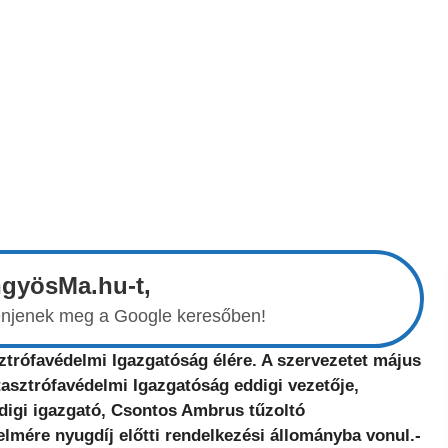
ngyösMa.hu-t,
elenjenek meg a Google keresőben!
ztrófavédelmi Igazgatóság élére. A szervezetet május
sztrófavédelmi Igazgatóság eddigi vezetője,
ddigi igazgató, Csontos Ambrus tűzoltó
elmére nyugdíj előtti rendelkezési állományba vonul.-