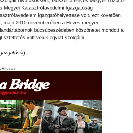
zolgált hivatásosként, először a Heves Megyei Tűzoltó-
s Megyei Katasztrófavédelmi Igazgatóság
asztrófavédelem igazgatóhelyettese volt, ezt követően
ka, majd 2010 novemberében a Heves megyei
 dandártábornok búcsúbeszédében köszönetet mondott a
zteltetés volt velük együtt szolgálni.
Igazgatóság
x Hirdetés