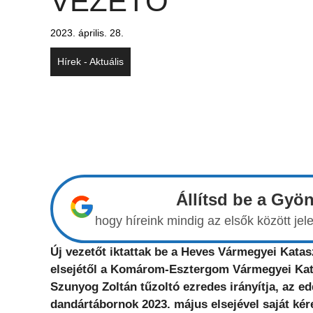
VEZETŐ
2023. április. 28.
Hírek - Aktuális
Állítsd be a Gyö
hogy híreink mindig az elsők között j
Új vezetőt iktattak be a Heves Vármegyei Katas
elsejétől a Komárom-Esztergom Vármegyei Kata
Szunyog Zoltán tűzoltó ezredes irányítja, az e
dandártábornok 2023. május elsejével saját kér