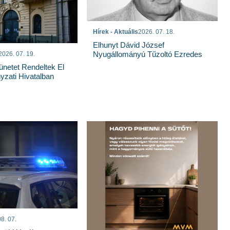
Hírek - Aktuális
2026. 07. 18.
Elhunyt Dávid József
Nyugállományú Tűzoltó Ezredes
2026. 07. 19.
ünetet Rendeltek El
zati Hivatalban
8. 07.