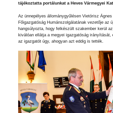
tájékoztatta portálunkat a Heves Vármegyei Ka
Az ünnepélyes állománygyűlésen Vietórisz Ágnes 
Főigazgatóság Humánszolgálatának vezetője az új
hangsúlyozta, hogy felkészült szakember kerül az 
kiválóan ellátja a megyei igazgatóság irányítását,
az igazgatót úgy, ahogyan azt eddig is tették.