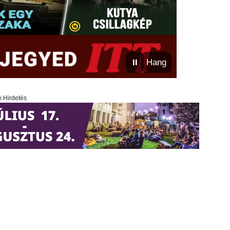
⏸
Hang
x Hirdetés