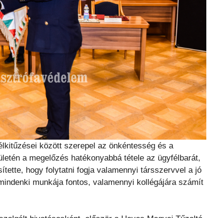
lkitűzései között szerepel az önkéntesség és a
letén a megelőzés hatékonyabbá tétele az ügyfélbarát,
tte, hogy folytatni fogja valamennyi társszervvel a jó
 mindenki munkája fontos, valamennyi kollégájára számít