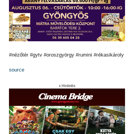
#nézőtér #gytv #oroszgyörgy #rumini #rékasikároly
source
x Hirdetés