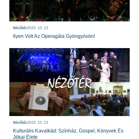
Nézőtér
2025. 10. 23.
Ilyen Volt Az Operagála Gyöngyösön!
Nézőtér
2025. 10. 23.
Kulturális Kavalkád: Színház, Gospel, Könyvek És
Jókai Élete