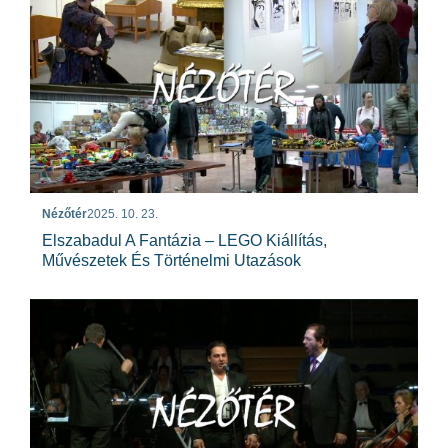
Nézőtér
2025. 10. 23.
Elszabadul A Fantázia – LEGO Kiállítás,
Művészetek És Történelmi Utazások