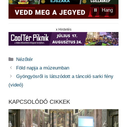
⏸
Hang
x Hirdetés
Kategória
Nézőtér
Föld napja a múzeumban
Gyöngyösről is látszódott a táncoló sarki fény
(videó)
KAPCSOLÓDÓ CIKKEK