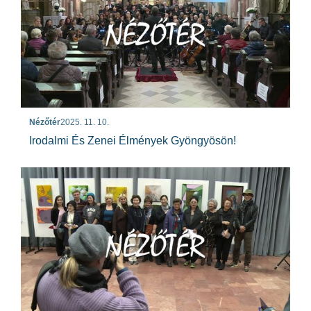
Nézőtér
2025. 11. 10.
Irodalmi És Zenei Élmények Gyöngyösön!