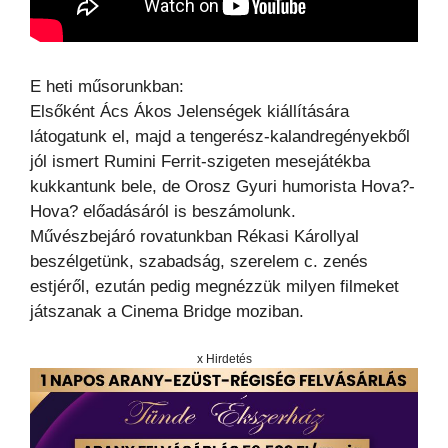
E heti műsorunkban:
Elsőként Ács Ákos Jelenségek kiállítására
látogatunk el, majd a tengerész-kalandregényekből
jól ismert Rumini Ferrit-szigeten mesejátékba
kukkantunk bele, de Orosz Gyuri humorista Hova?-
Hova? előadásáról is beszámolunk.
Művészbejáró rovatunkban Rékasi Károllyal
beszélgetünk, szabadság, szerelem c. zenés
estjéről, ezután pedig megnézzük milyen filmeket
játszanak a Cinema Bridge moziban.
x Hirdetés