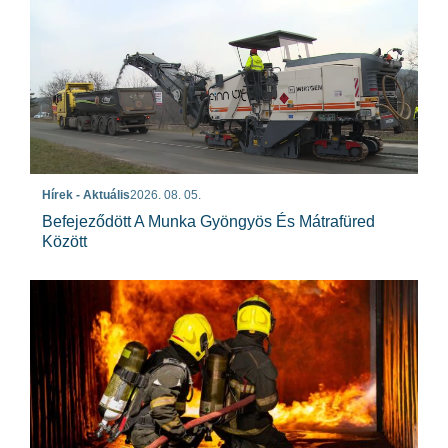
Hírek - Aktuális
2026. 08. 05.
Befejeződött A Munka Gyöngyös És Mátrafüred
Között