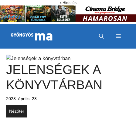
Megszakítás
Kilépés a tartalomba
x Hirdetés
MENÜ
JELENSÉGEK A
KÖNYVTÁRBAN
2023. április. 23.
Nézőtér