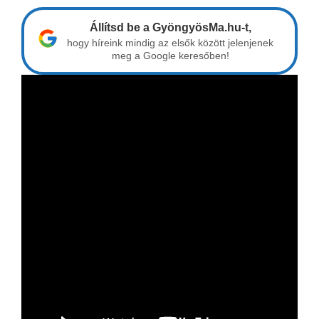
Állítsd be a GyöngyösMa.hu-t,
hogy híreink mindig az elsők között jelenjenek
meg a Google keresőben!