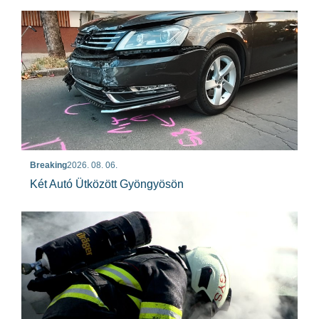
Breaking
2026. 08. 06.
Két Autó Ütközött Gyöngyösön