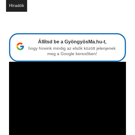
Híradók
Állítsd be a GyöngyösMa.hu-t,
hogy híreink mindig az elsők között jelenjenek
meg a Google keresőben!