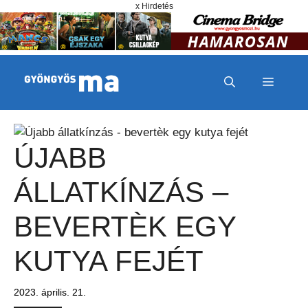
Megszakítás
Kilépés a tartalomba
x Hirdetés
MENÜ
ÚJABB
ÁLLATKÍNZÁS –
BEVERTÈK EGY
KUTYA FEJÉT
2023. április. 21.