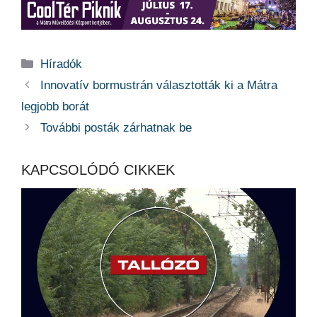
Kategória
Híradók
Innovatív bormustrán választották ki a Mátra
legjobb borát
További posták zárhatnak be
KAPCSOLÓDÓ CIKKEK