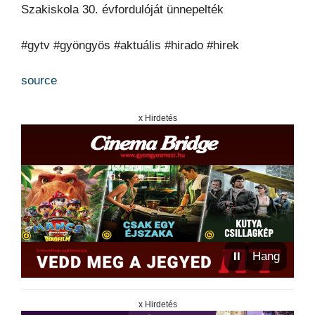
Szakiskola 30. évfordulóját ünnepelték
#gytv #gyöngyös #aktuális #hirado #hirek
source
x Hirdetés
⏸
Hang
x Hirdetés