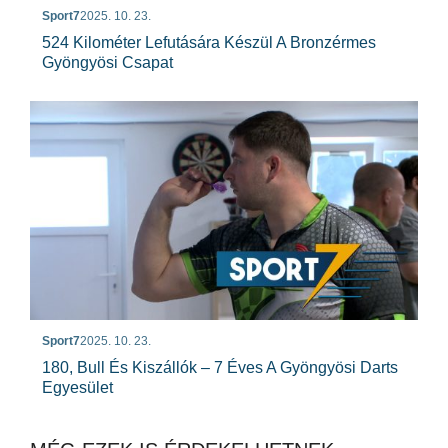
Sport7
2025. 10. 23.
524 Kilométer Lefutására Készül A Bronzérmes
Gyöngyösi Csapat
Sport7
2025. 10. 23.
180, Bull És Kiszállók – 7 Éves A Gyöngyösi Darts
Egyesület