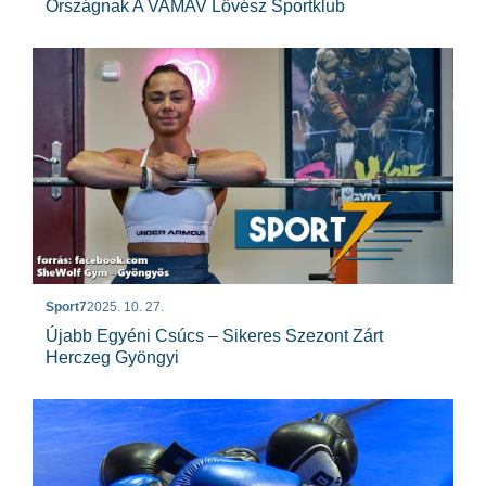
Országnak A VAMAV Lövész Sportklub
Sport7
2025. 10. 27.
Újabb Egyéni Csúcs – Sikeres Szezont Zárt
Herczeg Gyöngyi