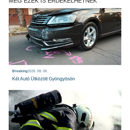
MÉG EZEK IS ÉRDEKELHETNEK
Breaking
2026. 08. 06.
Két Autó Ütközött Gyöngyösön