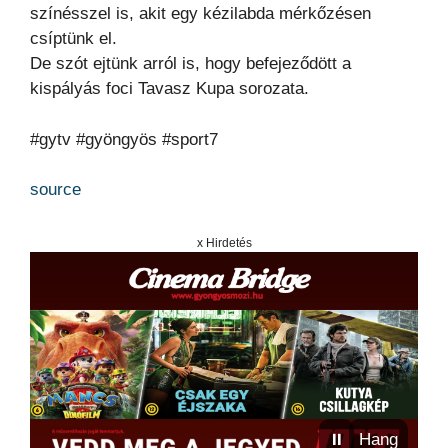
színésszel is, akit egy kézilabda mérkőzésen
csíptünk el.
De szót ejtünk arról is, hogy befejeződött a
kispályás foci Tavasz Kupa sorozata.
#gytv #gyöngyös #sport7
source
x Hirdetés
⏸
Hang