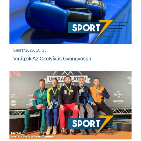
Sport7
2025. 10. 23.
Virágzik Az Ökölvívás Gyöngyösön