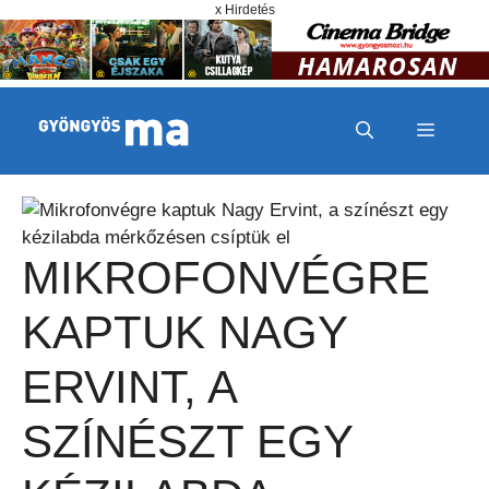
Megszakítás
Kilépés a tartalomba
x Hirdetés
MENÜ
MIKROFONVÉGRE
KAPTUK NAGY
ERVINT, A
SZÍNÉSZT EGY