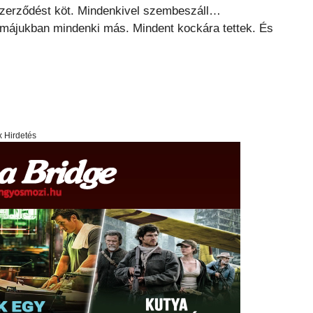
a szerződést köt. Mindenkivel szembeszáll…
májukban mindenki más. Mindent kockára tettek. És
x Hirdetés