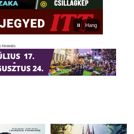
⏸
Hang
x Hirdetés