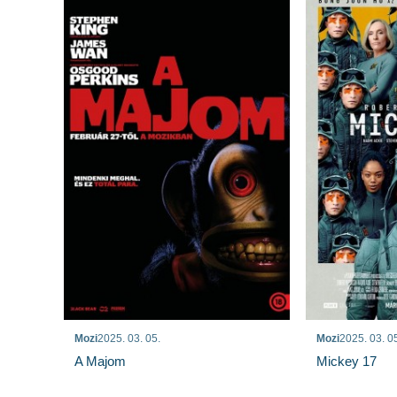
Mozi
2025. 03. 05.
Mozi
2025. 03. 0
A Majom
Mickey 17