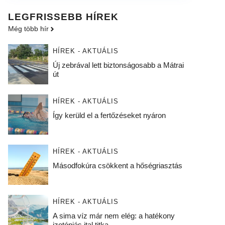
LEGFRISSEBB HÍREK
Még több hír
HÍREK - AKTUÁLIS
Új zebrával lett biztonságosabb a Mátrai
út
HÍREK - AKTUÁLIS
Így kerüld el a fertőzéseket nyáron
HÍREK - AKTUÁLIS
Másodfokúra csökkent a hőségriasztás
HÍREK - AKTUÁLIS
A sima víz már nem elég: a hatékony
izotóniás ital titka