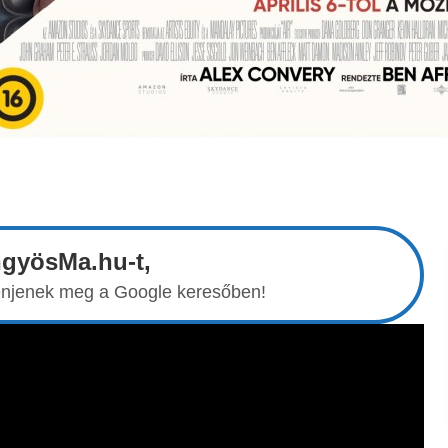
ngyösMa.hu-t,
elenjenek meg a Google keresőben!