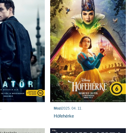
.
Mozi
2025. 04. 11.
Hófehérke