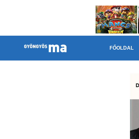
Megszakítás
Kilépés a tartalomba
FŐOLDAL