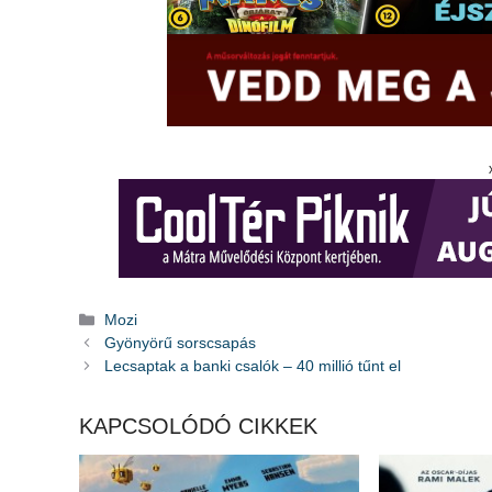
Kategória
Mozi
Gyönyörű sorscsapás
Lecsaptak a banki csalók – 40 millió tűnt el
KAPCSOLÓDÓ CIKKEK