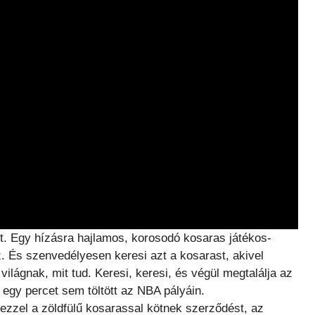
lt. Egy hízásra hajlamos, korosodó kosaras játékos-
. És szenvedélyesen keresi azt a kosarast, akivel
lágnak, mit tud. Keresi, keresi, és végül megtalálja az
egy percet sem töltött az NBA pályáin.
ezzel a zöldfülű kosarassal kötnek szerződést, az