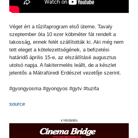
Véget ért a tűzifaprogram első üteme. Tavaly
szeptember óta 10 ezer köbméter fát rendelt a
lakosság, ennek felét szállították ki. Aki még nem
tett eleget a kötelezettségének, a befizetési
határidő április 15-e, az elszállításé augusztus
utolsó napja. A fakitermelés leállt, de a készlet
jelentős a Mátrafüredi Erdészet vezetője szerint.
#gyongyosma #gyongyos #gytv #tuzifa
source
x Hirdetés