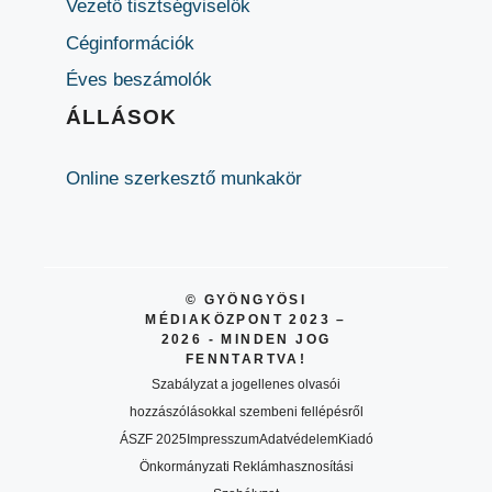
Vezető tisztségviselők
Céginformációk
Éves beszámolók
ÁLLÁSOK
Online szerkesztő munkakör
© GYÖNGYÖSI
MÉDIAKÖZPONT 2023 –
2026 - MINDEN JOG
FENNTARTVA!
Szabályzat a jogellenes olvasói
hozzászólásokkal szembeni fellépésről
ÁSZF 2025
Impresszum
Adatvédelem
Kiadó
Önkormányzati Reklámhasznosítási