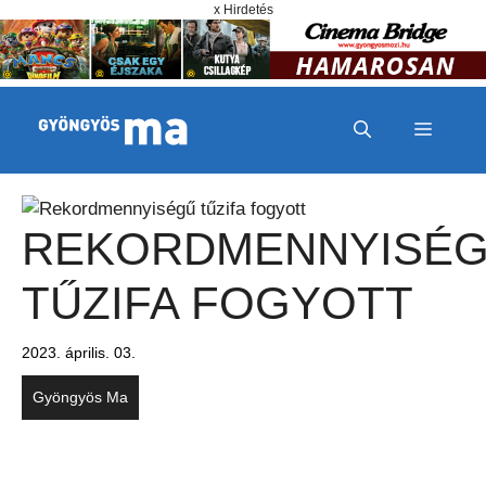
Megszakítás
Kilépés a tartalomba
x Hirdetés
MENÜ
REKORDMENNYISÉ
TŰZIFA FOGYOTT
2023. április. 03.
Gyöngyös Ma