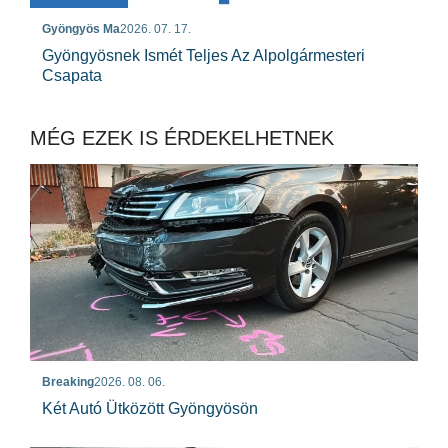
Gyöngyös Ma
2026. 07. 17.
Gyöngyösnek Ismét Teljes Az Alpolgármesteri
Csapata
MÉG EZEK IS ÉRDEKELHETNEK
Breaking
2026. 08. 06.
Két Autó Ütközött Gyöngyösön