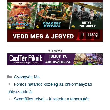
⏸
Hang
x Hirdetés
Kategória
Gyöngyös Ma
Fontos határidő közeleg az önkormányzati
pályázatoknál
Szemfüles tolvaj – kipakolta a teherautót