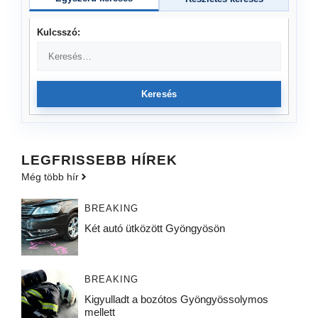
Kulcsszó:
Keresés
LEGFRISSEBB HÍREK
Még több hír
BREAKING
Két autó ütközött Gyöngyösön
BREAKING
Kigyulladt a bozótos Gyöngyössolymos
mellett