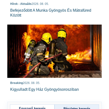
Hírek - Aktuális
2026. 08. 05.
Befejeződött A Munka Gyöngyös És Mátrafüred
Között
Breaking
2026. 08. 05.
Kigyulladt Egy Ház Gyöngyösorosziban
Egyszerű keresés
Részletes keresés