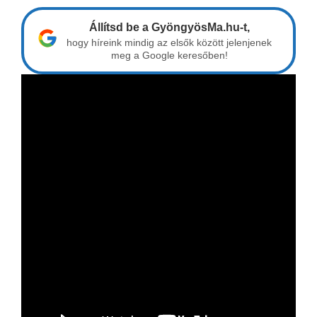
Állítsd be a GyöngyösMa.hu-t,
hogy híreink mindig az elsők között jelenjenek
meg a Google keresőben!