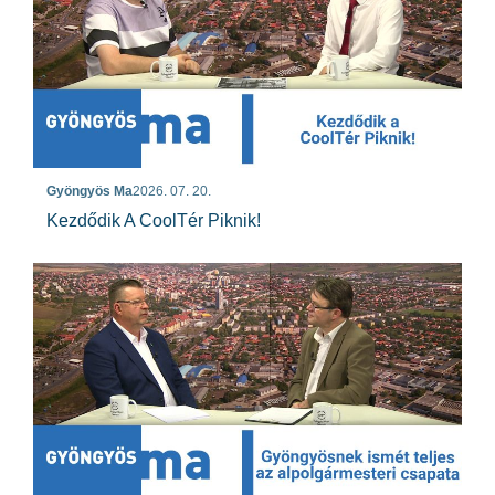
Gyöngyös Ma
2026. 07. 20.
Kezdődik A CoolTér Piknik!