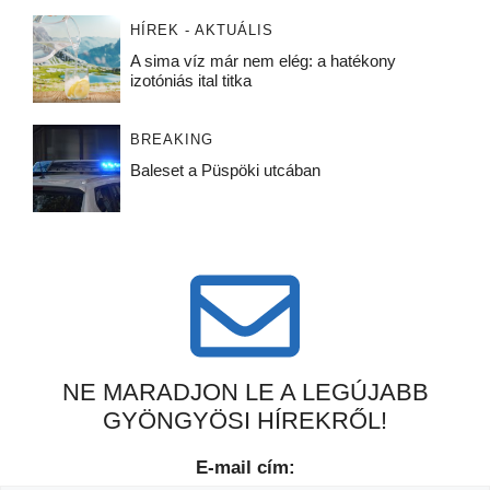
HÍREK - AKTUÁLIS
A sima víz már nem elég: a hatékony
izotóniás ital titka
BREAKING
Baleset a Püspöki utcában
NE MARADJON LE A LEGÚJABB
GYÖNGYÖSI HÍREKRŐL!
E-mail cím: