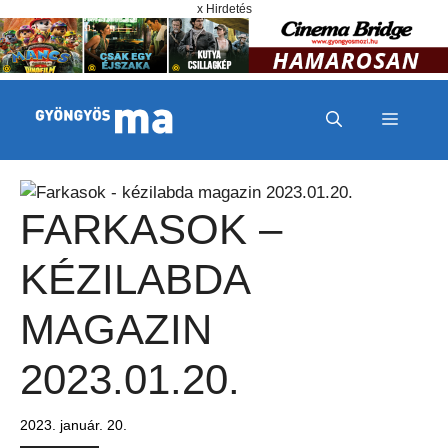
Megszakítás
Kilépés a tartalomba
x Hirdetés
MENÜ
FARKASOK –
KÉZILABDA
MAGAZIN
2023.01.20.
2023. január. 20.