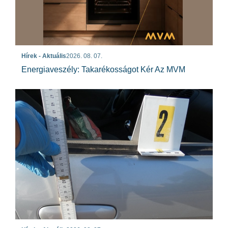
Hírek - Aktuális
2026. 08. 07.
Energiaveszély: Takarékosságot Kér Az MVM