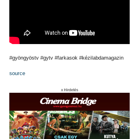
#gyöngyöstv #gytv #farkasok #kézilabdamagazin
source
x Hirdetés