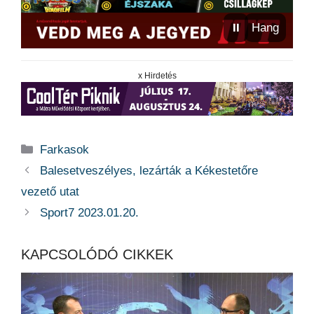
⏸
Hang
x Hirdetés
Kategória
Farkasok
Balesetveszélyes, lezárták a Kékestetőre
vezető utat
Sport7 2023.01.20.
KAPCSOLÓDÓ CIKKEK