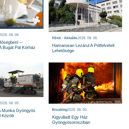
2026. 08. 06.
Hírek - Aktuális
2026. 08. 06.
Hőségben! –
Hamarosan Lezárul A Pótfelvételi
 A Bugát Pál Kórház
Lehetősége
2026. 08. 05.
Breaking
2026. 08. 05.
 A Munka Gyöngyös
 Között
Kigyulladt Egy Ház
Gyöngyösorosziban