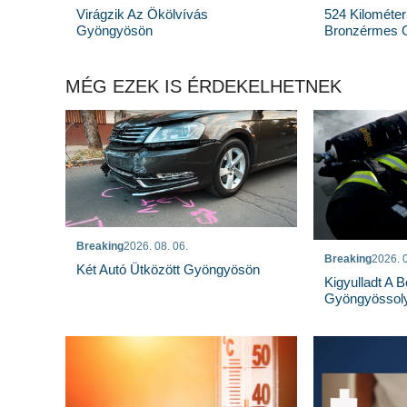
Virágzik Az Ökölvívás
524 Kilométer
Gyöngyösön
Bronzérmes 
MÉG EZEK IS ÉRDEKELHETNEK
Breaking
2026. 08. 06.
Breaking
2026. 0
Két Autó Ütközött Gyöngyösön
Kigyulladt A 
Gyöngyössoly