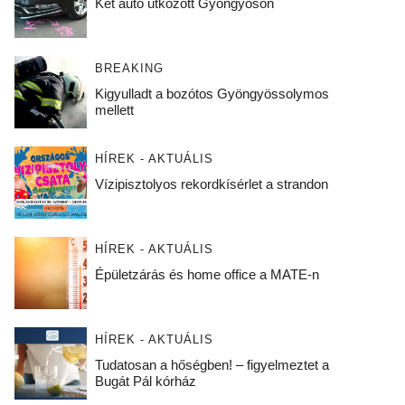
Két autó ütközött Gyöngyösön
BREAKING
Kigyulladt a bozótos Gyöngyössolymos
mellett
HÍREK - AKTUÁLIS
Vízipisztolyos rekordkísérlet a strandon
HÍREK - AKTUÁLIS
Épületzárás és home office a MATE-n
HÍREK - AKTUÁLIS
Tudatosan a hőségben! – figyelmeztet a
Bugát Pál kórház