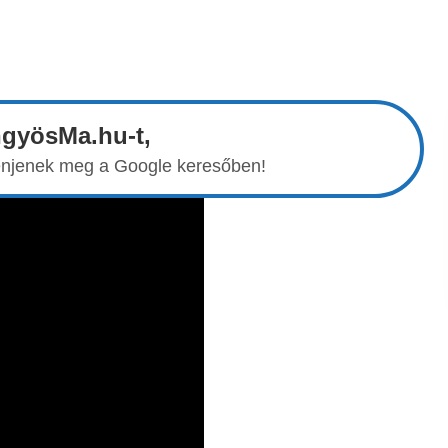
ngyösMa.hu-t,
elenjenek meg a Google keresőben!