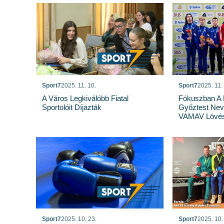
Sport7
2025. 11. 10.
Sport7
2025. 11.
A Város Legkiválóbb Fiatal
Fókuszban A F
Sportolóit Díjazták
Győztest Nev
VAMAV Lövés
Sport7
2025. 10. 23.
Sport7
2025. 10.