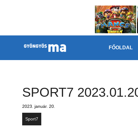
Megszakítás
Kilépés a tartalomba
FŐOLDAL
SPORT7 2023.01.2
2023. január. 20.
Sport7