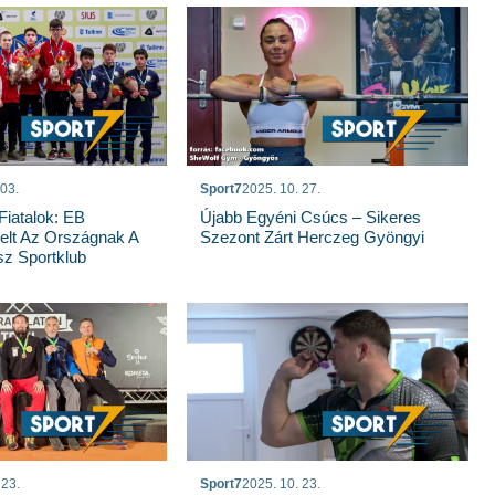
 03.
Sport7
2025. 10. 27.
iatalok: EB
Újabb Egyéni Csúcs – Sikeres
elt Az Országnak A
Szezont Zárt Herczeg Gyöngyi
z Sportklub
 23.
Sport7
2025. 10. 23.