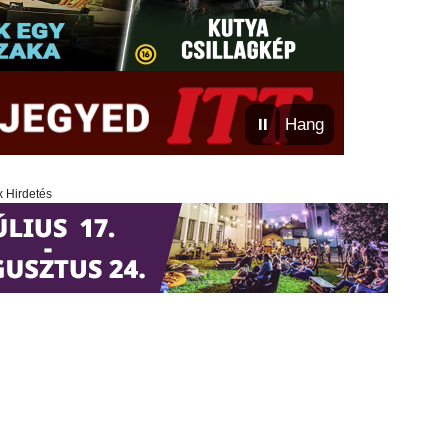
⏸
Hang
x Hirdetés