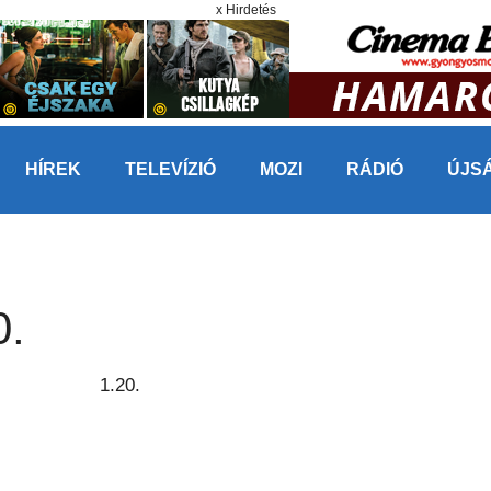
x Hirdetés
HÍREK
TELEVÍZIÓ
MOZI
RÁDIÓ
ÚJS
0.