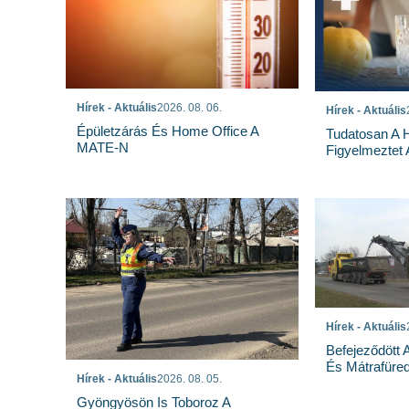
Hírek - Aktuális
2026. 08. 06.
Hírek - Aktuális
Épületzárás És Home Office A
Tudatosan A 
MATE-N
Figyelmeztet
Hírek - Aktuális
Befejeződött
És Mátrafüred
Hírek - Aktuális
2026. 08. 05.
Gyöngyösön Is Toboroz A