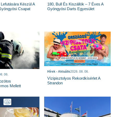
 Lefutására Készül A
180, Bull És Kiszállók – 7 Éves A
Gyöngyösi Csapat
Gyöngyösi Darts Egyesület
Hírek - Aktuális
2026. 08. 06.
8. 06.
Vízipisztolyos Rekordkísérlet A
Bozótos
Strandon
mos Mellett