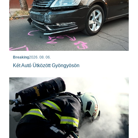
Breaking
2026. 08. 06.
Két Autó Ütközött Gyöngyösön