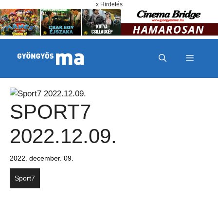
Megszakítás
Kilépés a tartalomba
x Hirdetés
MENÜ
SPORT7
2022.12.09.
2022. december. 09.
Sport7