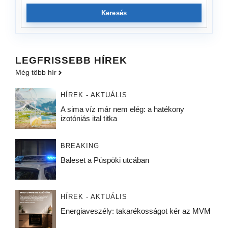
Keresés
LEGFRISSEBB HÍREK
Még több hír
HÍREK - AKTUÁLIS
A sima víz már nem elég: a hatékony
izotóniás ital titka
BREAKING
Baleset a Püspöki utcában
HÍREK - AKTUÁLIS
Energiaveszély: takarékosságot kér az MVM