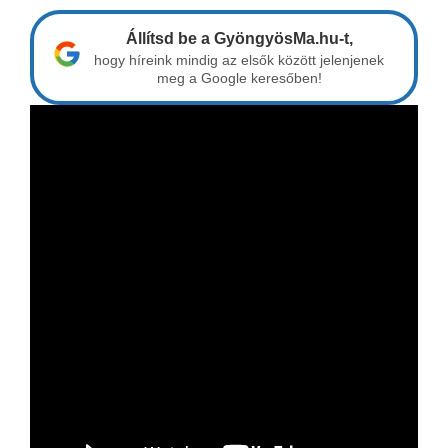
Állítsd be a GyöngyösMa.hu-t,
hogy híreink mindig az elsők között jelenjenek
meg a Google keresőben!