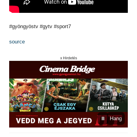
#gyöngyöstv #gytv #sport7
source
x Hirdetés
⏸
Hang