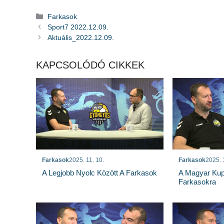
Kategória
Farkasok
Sport7 2022.12.09.
Aktuális_2022.12.09.
KAPCSOLÓDÓ CIKKEK
Farkasok
2025. 11. 10.
Farkasok
2025. 
A Legjobb Nyolc Között A Farkasok
A Magyar Kup
Farkasokra