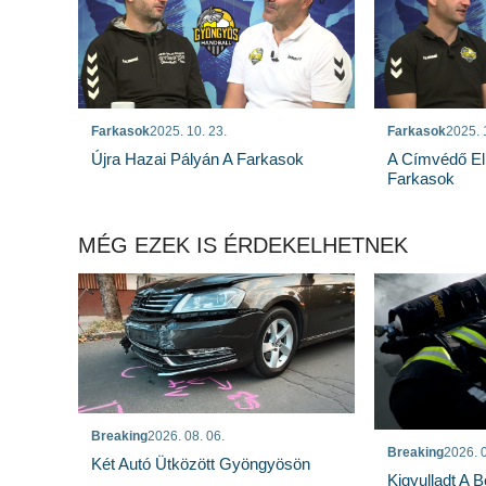
Farkasok
2025. 10. 23.
Farkasok
2025. 
Újra Hazai Pályán A Farkasok
A Címvédő El
Farkasok
MÉG EZEK IS ÉRDEKELHETNEK
Breaking
2026. 08. 06.
Breaking
2026. 0
Két Autó Ütközött Gyöngyösön
Kigyulladt A 