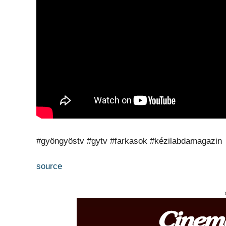
#gyöngyöstv #gytv #farkasok #kézilabdamagazin
source