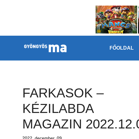
Megszakítás
Kilépés a tartalomba
FŐOLDAL
FARKASOK –
KÉZILABDA
MAGAZIN 2022.12.
2022. december. 09.