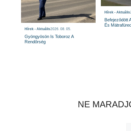
Hírek - Aktuális
Befejeződött
És Mátrafüred
Hírek - Aktuális
2026. 08. 05.
Gyöngyösön Is Toboroz A
Rendőrség
NE MARADJO