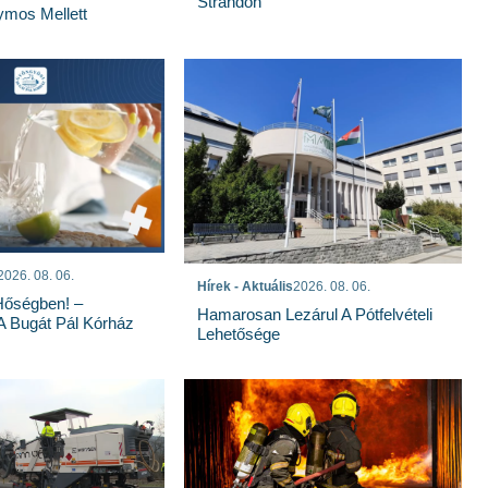
Strandon
mos Mellett
2026. 08. 06.
Hírek - Aktuális
2026. 08. 06.
Hőségben! –
Hamarosan Lezárul A Pótfelvételi
 A Bugát Pál Kórház
Lehetősége