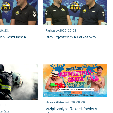
10. 23.
Farkasok
2025. 10. 23.
len Készülnek A
Bravúrgyőzelem A Farkasoktól
Hírek - Aktuális
2026. 08. 06.
8. 06.
Vízipisztolyos Rekordkísérlet A
Bozótos