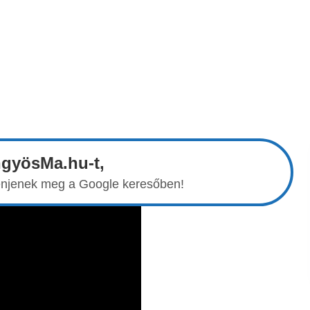
ngyösMa.hu-t,
elenjenek meg a Google keresőben!