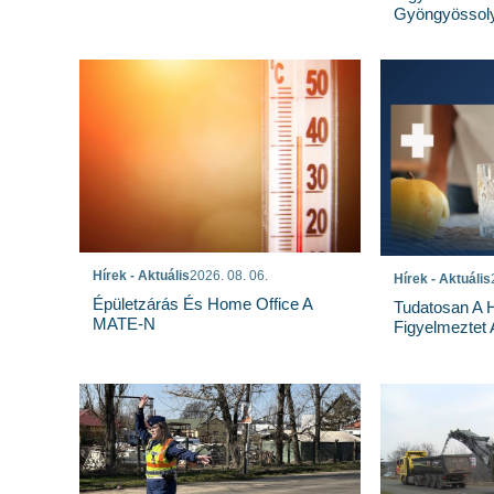
Gyöngyössoly
Hírek - Aktuális
2026. 08. 06.
Hírek - Aktuális
Épületzárás És Home Office A
Tudatosan A 
MATE-N
Figyelmeztet