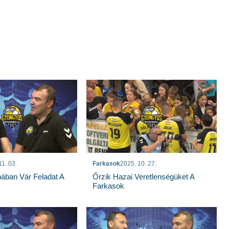
11. 03.
Farkasok
2025. 10. 27.
ában Vár Feladat A
Őrzik Hazai Veretlenségüket A
Farkasok