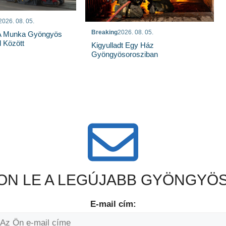
2026. 08. 05.
Breaking
2026. 08. 05.
 A Munka Gyöngyös
 Között
Kigyulladt Egy Ház
Gyöngyösorosziban
N LE A LEGÚJABB GYÖNGYÖS
E-mail cím: