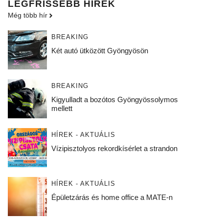
LEGFRISSEBB HÍREK
Még több hír
BREAKING
Két autó ütközött Gyöngyösön
BREAKING
Kigyulladt a bozótos Gyöngyössolymos
mellett
HÍREK - AKTUÁLIS
Vízipisztolyos rekordkísérlet a strandon
HÍREK - AKTUÁLIS
Épületzárás és home office a MATE-n