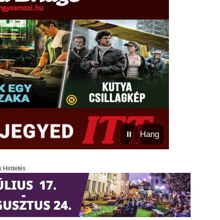
⏸
Hang
x Hirdetés