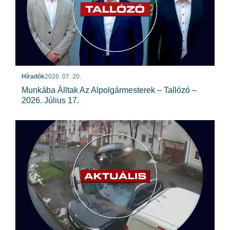
Híradók
2026. 07. 20.
Munkába Álltak Az Alpolgármesterek – Tallózó –
2026. Július 17.