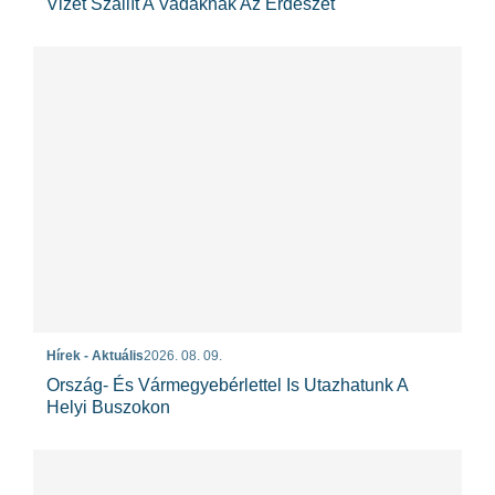
Vizet Szállít A Vadaknak Az Erdészet
Hírek - Aktuális
2026. 08. 09.
Ország- És Vármegyebérlettel Is Utazhatunk A
Helyi Buszokon