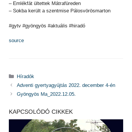
– Emlékfát ültettek Mátrafüreden
– Sokba került a szentmise Pálosvörösmarton
#gytv #gyöngyös #aktuális #hiradó
source
Kategória
Híradók
Adventi gyertyagyújtás 2022. december 4-én
Gyöngyös Ma_2022.12.05.
KAPCSOLÓDÓ CIKKEK