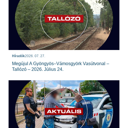
Híradók
2026. 07. 27.
Megújul A Gyöngyös–Vámosgyörk Vasútvonal –
Tallózó – 2026. Július 24.