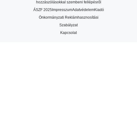
hozzászólásokkal szembeni fellépésről
ÁSZF 2025
Impresszum
Adatvédelem
Kiadó
Önkormányzati Reklámhasznosítási
Szabályzat
Kapcsolat