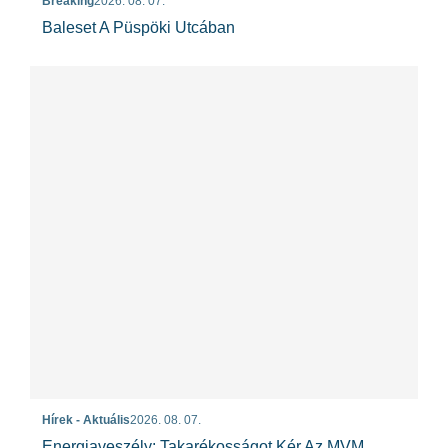
Breaking
2026. 08. 07.
Baleset A Püspöki Utcában
Hírek - Aktuális
2026. 08. 07.
Energiaveszély: Takarékosságot Kér Az MVM