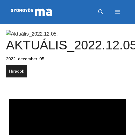
Megszakítás
Kilépés a tartalomba
MENÜ
AKTUÁLIS_2022.12.05
2022. december. 05.
Híradók