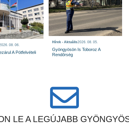
Hírek - Aktuális
2026. 08. 05.
2026. 08. 06.
Gyöngyösön Is Toboroz A
árul A Pótfelvételi
Rendőrség
N LE A LEGÚJABB GYÖNGYÖS