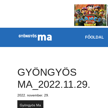
Megszakítás
Kilépés a tartalomba
FŐOLDAL
GYÖNGYÖS
MA_2022.11.29.
2022. november. 29.
Gyöngyös Ma