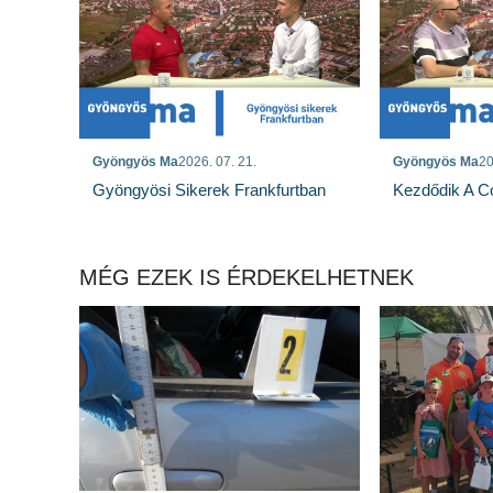
Gyöngyös Ma
2026. 07. 21.
Gyöngyös Ma
20
Gyöngyösi Sikerek Frankfurtban
Kezdődik A Co
MÉG EZEK IS ÉRDEKELHETNEK