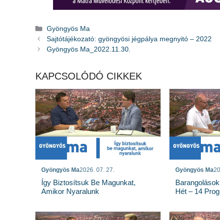
Kategória
Gyöngyös Ma
Sajtótájékozató: gyöngyösi jégpálya megnyitó – 2022
Gyöngyös Ma_2022.11.30.
KAPCSOLÓDÓ CIKKEK
Gyöngyös Ma
2026. 07. 27.
Gyöngyös Ma
20
Így Biztosítsuk Be Magunkat,
Barangolások
Amikor Nyaralunk
Hét – 14 Pro