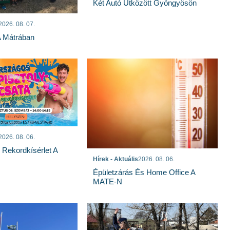
Két Autó Ütközött Gyöngyösön
2026. 08. 07.
A Mátrában
2026. 08. 06.
s Rekordkísérlet A
Hírek - Aktuális
2026. 08. 06.
Épületzárás És Home Office A
MATE-N