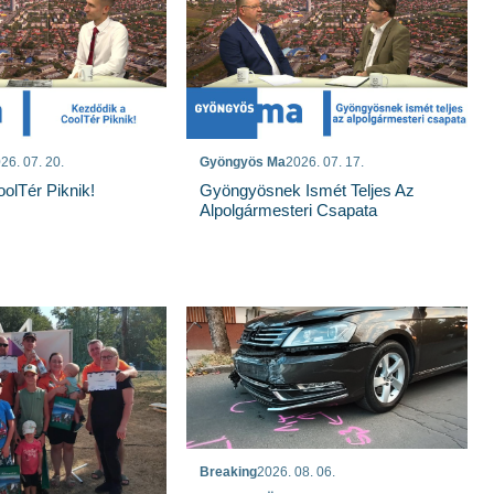
26. 07. 20.
Gyöngyös Ma
2026. 07. 17.
olTér Piknik!
Gyöngyösnek Ismét Teljes Az
Alpolgármesteri Csapata
Breaking
2026. 08. 06.