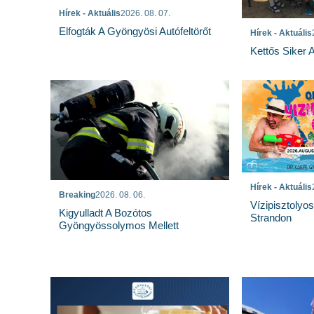
Hírek - Aktuális
2026. 08. 07.
Elfogták A Gyöngyösi Autófeltörőt
Hírek - Aktuális
Kettős Siker 
Hírek - Aktuális
Breaking
2026. 08. 06.
Vízipisztolyo
Kigyulladt A Bozótos
Strandon
Gyöngyössolymos Mellett