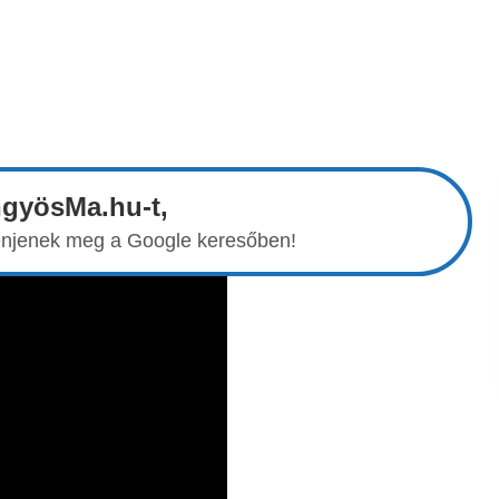
ngyösMa.hu-t,
elenjenek meg a Google keresőben!