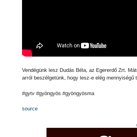
Vendégünk lesz Dudás Béla, az Egererdő Zrt. Mátr
arról beszélgetünk, hogy lesz-e elég mennyiségű tű
#gytv #gyöngyös #gyöngyösma
source