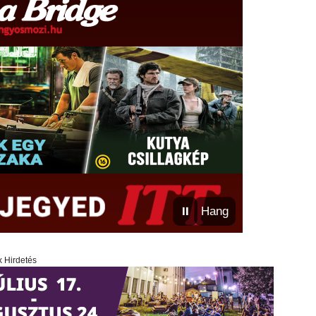
⏸
Hang
x Hirdetés