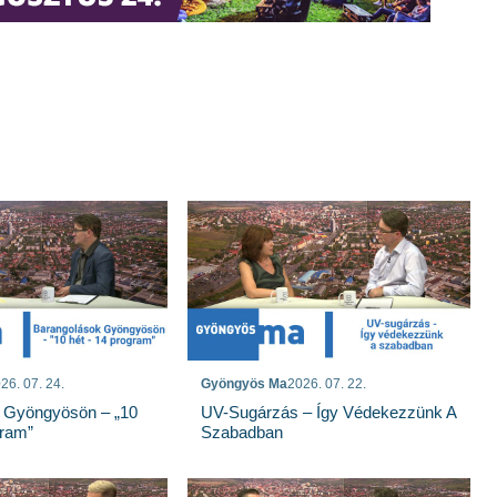
26. 07. 24.
Gyöngyös Ma
2026. 07. 22.
 Gyöngyösön – „10
UV-Sugárzás – Így Védekezzünk A
gram”
Szabadban