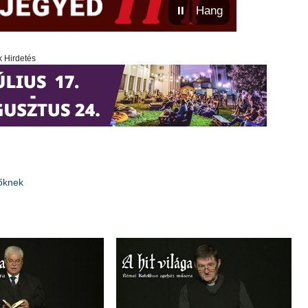
⏸
Hang
x Hirdetés
lőknek