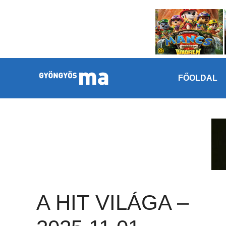
Megszakítás
Kilépés a tartalomba
FŐOLDAL
A HIT VILÁGA –