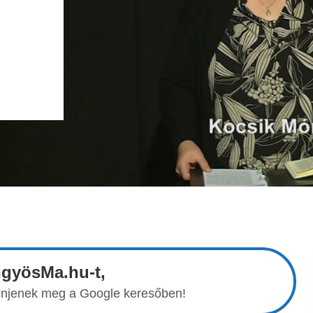
ngyösMa.hu-t,
elenjenek meg a Google keresőben!