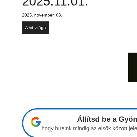
2025.11.01.
2025. november. 03.
A hit világa
Állítsd be a Gyö
hogy híreink mindig az elsők között j