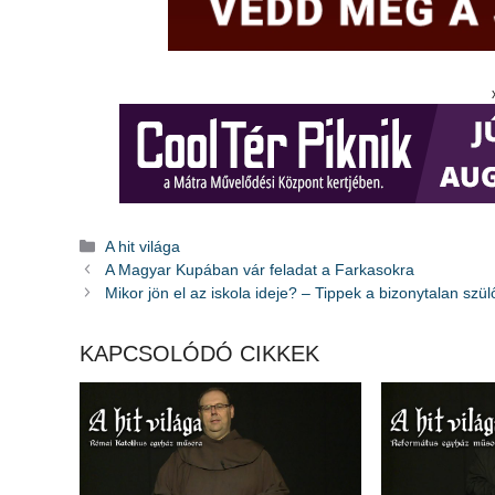
Kategória
A hit világa
A Magyar Kupában vár feladat a Farkasokra
Mikor jön el az iskola ideje? – Tippek a bizonytalan szü
KAPCSOLÓDÓ CIKKEK