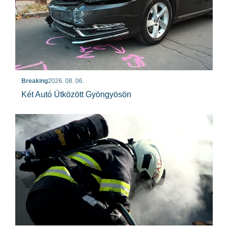
Breaking
2026. 08. 06.
Két Autó Ütközött Gyöngyösön