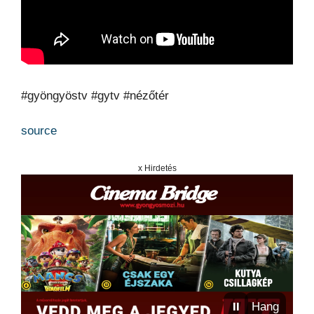
#gyöngyöstv #gytv #nézőtér
source
x Hirdetés
⏸
Hang