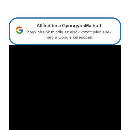
Állítsd be a GyöngyösMa.hu-t,
hogy híreink mindig az elsők között jelenjenek
meg a Google keresőben!