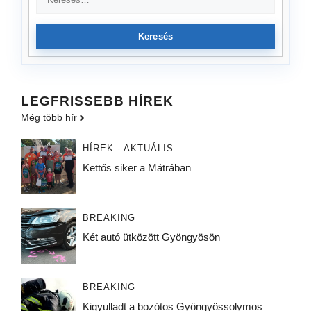
Keresés
LEGFRISSEBB HÍREK
Még több hír
HÍREK - AKTUÁLIS
Kettős siker a Mátrában
BREAKING
Két autó ütközött Gyöngyösön
BREAKING
Kigyulladt a bozótos Gyöngyössolymos