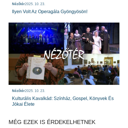
Nézőtér
2025. 10. 23.
Ilyen Volt Az Operagála Gyöngyösön!
Nézőtér
2025. 10. 23.
Kulturális Kavalkád: Színház, Gospel, Könyvek És
Jókai Élete
MÉG EZEK IS ÉRDEKELHETNEK