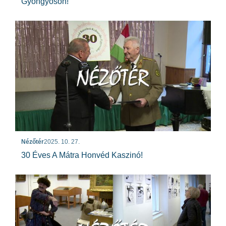
Gyöngyösön!
Nézőtér
2025. 10. 27.
30 Éves A Mátra Honvéd Kaszinó!