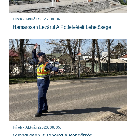
Hírek - Aktuális
2026. 08. 06.
Hamarosan Lezárul A Pótfelvételi Lehetősége
Hírek - Aktuális
2026. 08. 05.
Gyöngyösön Is Toboroz A Rendőrség