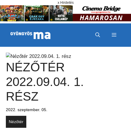
Megszakítás
Kilépés a tartalomba
x Hirdetés
MENÜ
NÉZŐTÉR
2022.09.04. 1.
RÉSZ
2022. szeptember. 05.
Nézőtér