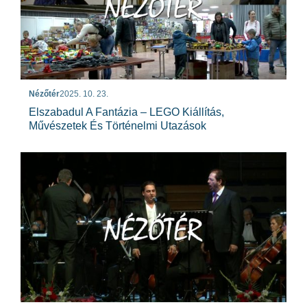
Nézőtér
2025. 10. 23.
Elszabadul A Fantázia – LEGO Kiállítás,
Művészetek És Történelmi Utazások