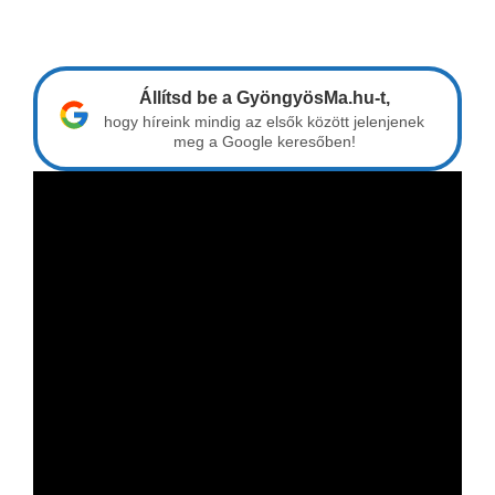
Állítsd be a GyöngyösMa.hu-t,
hogy híreink mindig az elsők között jelenjenek
meg a Google keresőben!