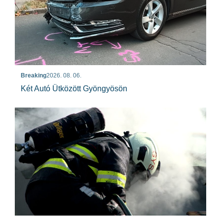
Breaking
2026. 08. 06.
Két Autó Ütközött Gyöngyösön