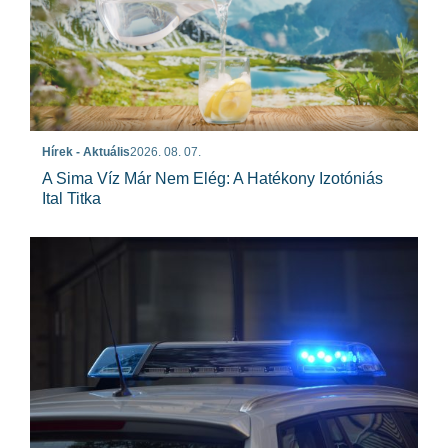
Hírek - Aktuális
2026. 08. 07.
A Sima Víz Már Nem Elég: A Hatékony Izotóniás
Ital Titka