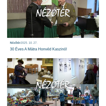
Nézőtér
2025. 10. 27.
30 Éves A Mátra Honvéd Kaszinó!