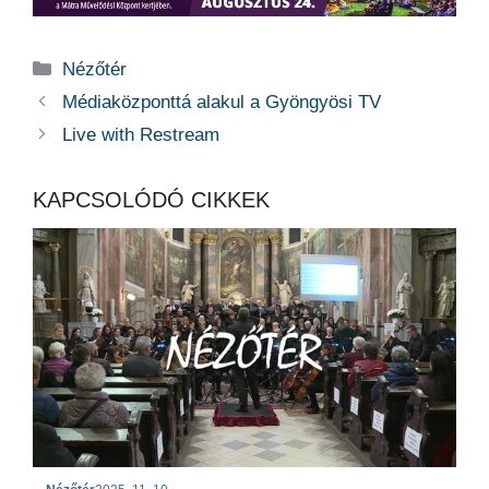
Kategória
Nézőtér
Médiaközponttá alakul a Gyöngyösi TV
Live with Restream
KAPCSOLÓDÓ CIKKEK