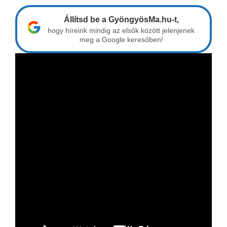
Állítsd be a GyöngyösMa.hu-t,
hogy híreink mindig az elsők között jelenjenek
meg a Google keresőben!