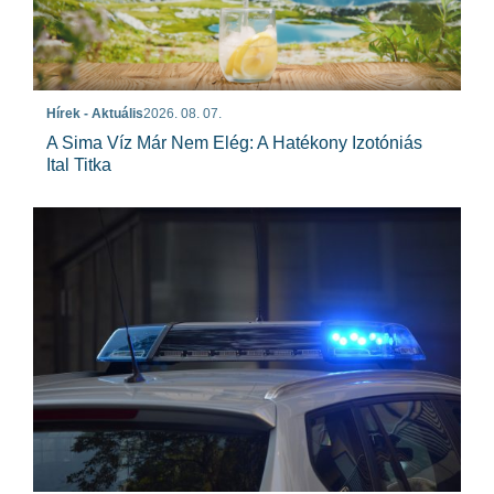
Hírek - Aktuális
2026. 08. 07.
A Sima Víz Már Nem Elég: A Hatékony Izotóniás
Ital Titka