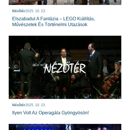
Nézőtér
2025. 10. 23.
Elszabadul A Fantázia – LEGO Kiállítás,
Művészetek És Történelmi Utazások
Nézőtér
2025. 10. 23.
Ilyen Volt Az Operagála Gyöngyösön!