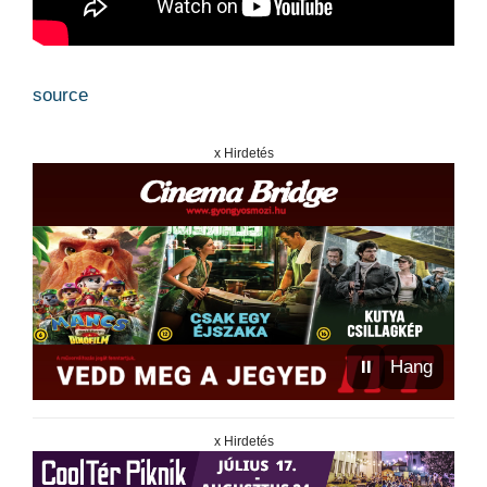
source
x Hirdetés
⏸
Hang
x Hirdetés