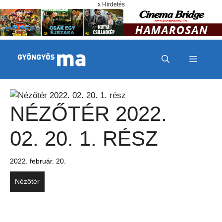
Megszakítás
Kilépés a tartalomba
x Hirdetés
MENÜ
NÉZŐTÉR 2022.
02. 20. 1. RÉSZ
2022. február. 20.
Nézőtér