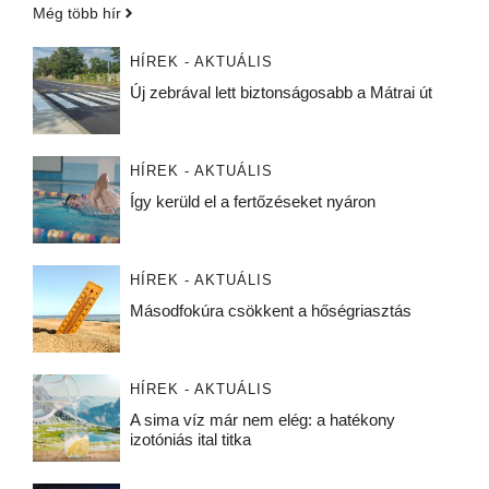
Még több hír
HÍREK - AKTUÁLIS
Új zebrával lett biztonságosabb a Mátrai út
HÍREK - AKTUÁLIS
Így kerüld el a fertőzéseket nyáron
HÍREK - AKTUÁLIS
Másodfokúra csökkent a hőségriasztás
HÍREK - AKTUÁLIS
A sima víz már nem elég: a hatékony
izotóniás ital titka