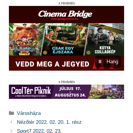
x Hirdetés
⏸
Hang
x Hirdetés
Kategória
Városháza
Nézőtér 2022. 02. 20. 1. rész
Sport7 2022. 02. 23.