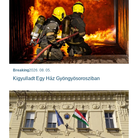
Breaking
2026. 08. 05.
Kigyulladt Egy Ház Gyöngyösorosziban