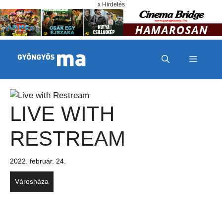
Megszakítás
Kilépés a tartalomba
x Hirdetés
MENÜ
LIVE WITH
RESTREAM
2022. február. 24.
Városháza