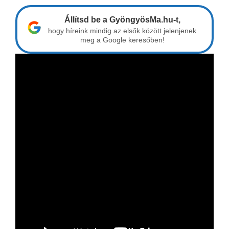
Állítsd be a GyöngyösMa.hu-t,
hogy híreink mindig az elsők között jelenjenek
meg a Google keresőben!