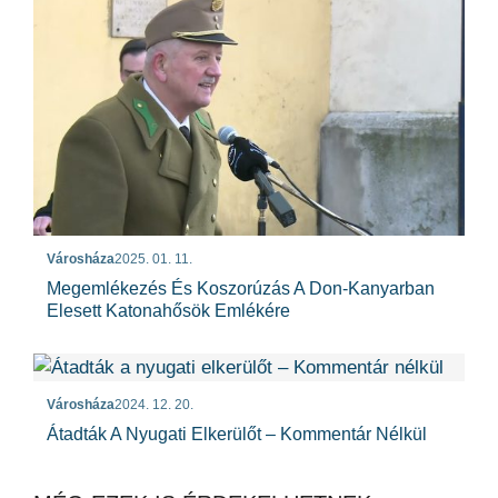
Városháza
2025. 01. 11.
Megemlékezés És Koszorúzás A Don-Kanyarban
Elesett Katonahősök Emlékére
Városháza
2024. 12. 20.
Átadták A Nyugati Elkerülőt – Kommentár Nélkül