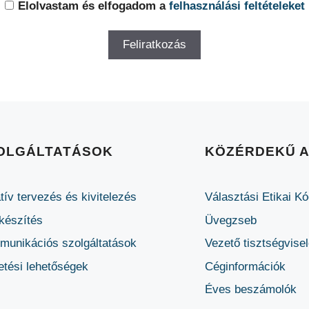
Elolvastam és elfogadom a
felhasználási feltételeket
OLGÁLTATÁSOK
KÖZÉRDEKŰ 
tív tervezés és kivitelezés
Választási Etikai K
készítés
Üvegzseb
unikációs szolgáltatások
Vezető tisztségvise
etési lehetőségek
Céginformációk
Éves beszámolók