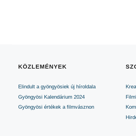
KÖZLEMÉNYEK
SZ
Elindult a gyöngyösiek új híroldala
Krea
Gyöngyösi Kalendárium 2024
Film
Gyöngyösi értékek a filmvásznon
Komm
Hird