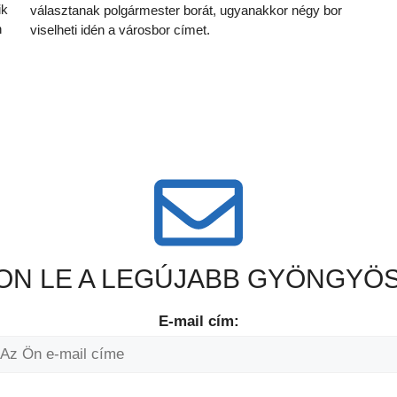
ik
választanak polgármester borát, ugyanakkor négy bor
n
viselheti idén a városbor címet.
N LE A LEGÚJABB GYÖNGYÖS
E-mail cím: