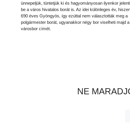
ünnepeljük, tüntetjük ki és hagyományosan ilyenkor jelent
be a város hivatalos borát is. Az idei különleges év, hisze
690 éves Gyöngyös, így ezúttal nem választották meg a
polgármester borát, ugyanakkor négy bor viselheti majd a
városbor címét.
NE MARADJO