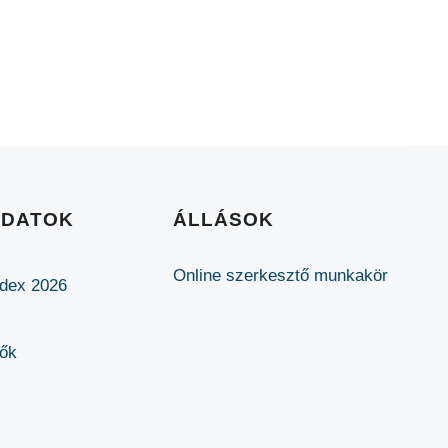
ADATOK
ÁLLÁSOK
Online szerkesztő munkakör
ódex 2026
lők