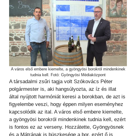
A város első embere kiemelte, a gyöngyösi borokról mindenkinek
tudnia kell. Fotó: Gyöngyösi Médiaközpont
A társadalmi zsűri tagja volt Szókovács Péter
polgármester is, aki hangsúlyozta, az íz és illat
által nyújtott harmóniát keresi a borokban, de azt is
figyelembe veszi, hogy éppen milyen eseményhez
kapcsolódik az ital. A város első embere kiemelte,
a gyöngyösi borokról mindenkinek tudnia kell, ezért
is fontos ez az verseny. Hozzátette, Gyöngyösnek
és a Mátrának is büszkesége a bor, ezért ő is