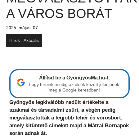
A VÁROS BORÁT
2025. május. 07.
Hírek - Aktuális
Állítsd be a GyöngyösMa.hu-t,
hogy híreink mindig az elsők között jelenjenek
meg a Google keresőben!
Gyöngyös legkiválóbb nedűit értékelte a
szakmai és társadalmi zsűri, a végén pedig
megválasztották a legjobb fehér és vörösbort,
amely kitüntető címeket majd a Mátrai Bornapok
során adnak át.