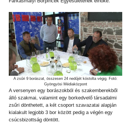
Farkasmályi Borpincék Egyesületének elnöke.
A zsűri 9 borászat, összesen 24 nedűjét kóstolta végig. Fotó:
Gyöngyösi Médiaközpont
A versenyen egy borászokból és szakemberekből
álló szakmai, valamint egy borkedvelő társadalmi
zsűri dönthetett, a két csoport szavazatai alapján
kialakult legjobb 3 bor között pedig a végén egy
csúcsbizottság döntött.