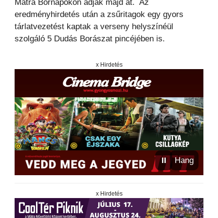
Mátra Bornapokon adják majd át. Az
eredményhirdetés után a zsűritagok egy gyors
tárlatvezetést kaptak a verseny helyszínéül
szolgáló 5 Dudás Borászat pincéjében is.
x Hirdetés
⏸
Hang
x Hirdetés