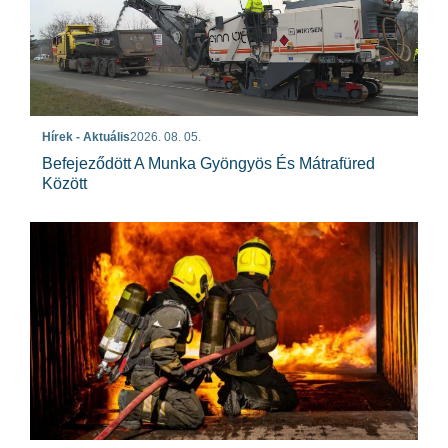
Hírek - Aktuális
2026. 08. 05.
Befejeződött A Munka Gyöngyös És Mátrafüred
Között