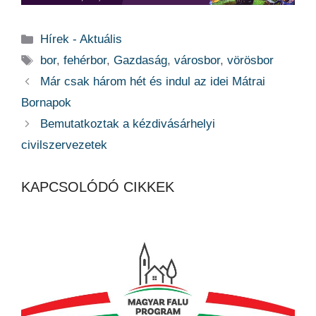
Kategória
Hírek - Aktuális
Címkék
bor
,
fehérbor
,
Gazdaság
,
városbor
,
vörösbor
Már csak három hét és indul az idei Mátrai
Bornapok
Bemutatkoztak a kézdivásárhelyi
civilszervezetek
KAPCSOLÓDÓ CIKKEK