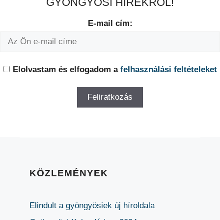
GYÖNGYÖSI HÍREKRŐL!
E-mail cím:
Elolvastam és elfogadom a
felhasználási feltételeket
KÖZLEMÉNYEK
Elindult a gyöngyösiek új híroldala