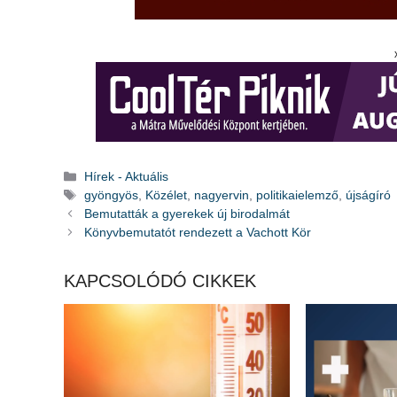
Kategória
Hírek - Aktuális
Címkék
gyöngyös
,
Közélet
,
nagyervin
,
politikaielemző
,
újságíró
Bemutatták a gyerekek új birodalmát
Könyvbemutatót rendezett a Vachott Kör
KAPCSOLÓDÓ CIKKEK