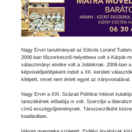
Nagy Ervin tanulmányait az Eötvös Loránd Tudomán
2006-ban főszerkesztő-helyettese volt a Kárpát-m
választmányi elnöke volt a Jobbiknak. 2006-ban 
képviselőjelöltjeként indult a XII. kerületi választ
kilépett, mivel nem értett egyet az irányvonalával.
Nagy Ervin a XXI. Század Politikai Intézet kutató
tanszékének előadója is volt. Szerzője a liberali
című esszégyűjteménynek. Társszerzőként közrem
kiadásában.
Három gyermeke született. Erdélyi árvaházak kitün