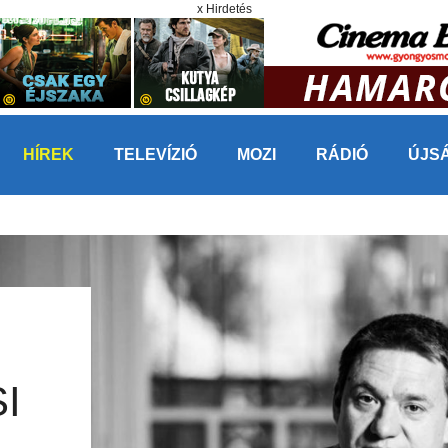
x Hirdetés
HÍREK
TELEVÍZIÓ
MOZI
RÁDIÓ
ÚJS
I