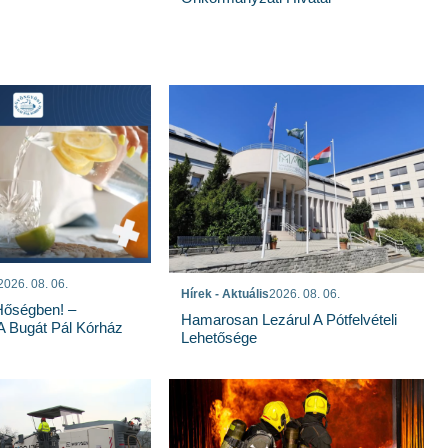
2026. 08. 06.
Hírek - Aktuális
2026. 08. 06.
Hőségben! –
Hamarosan Lezárul A Pótfelvételi
 A Bugát Pál Kórház
Lehetősége