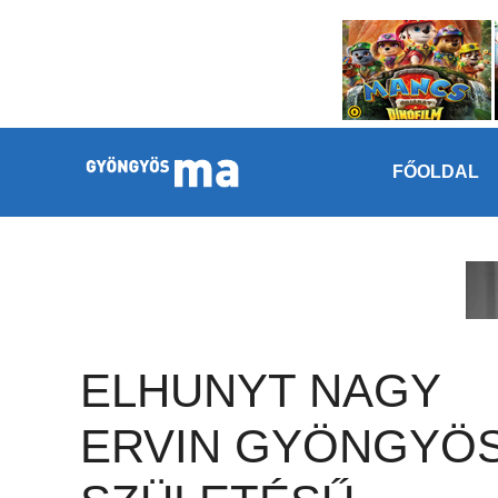
Megszakítás
Kilépés a tartalomba
FŐOLDAL
ELHUNYT NAGY
ERVIN GYÖNGYÖS