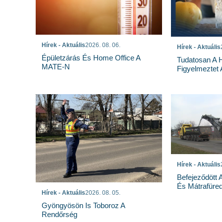
Hírek - Aktuális
2026. 08. 06.
Hírek - Aktuális
Épületzárás És Home Office A
Tudatosan A 
MATE-N
Figyelmeztet
Hírek - Aktuális
Befejeződött
És Mátrafüred
Hírek - Aktuális
2026. 08. 05.
Gyöngyösön Is Toboroz A
Rendőrség