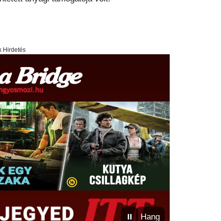
x Hirdetés
⏸
Hang