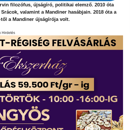
n filozófus, újságíró, politikai elemző. 2010 óta
i Srácok, valamint a Mandiner hasábjain. 2018 óta a
től a Mandiner újságírója volt.
x Hirdetés