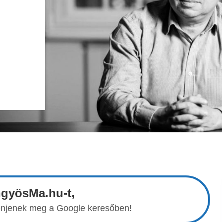
ngyösMa.hu-t,
elenjenek meg a Google keresőben!