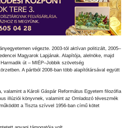
yegyetemen végezte. 2003-tól aktívan politizált, 2005–
edencei Magyarok Lapjának. Alapítója, alelnöke, majd
a Harmadik út – MIÉP–Jobbik szövetség
ókörzetben. A pártból 2008-ban több alapítótársával együtt
ja, valamint a Károli Gáspár Református Egyetem filozófia
zmus illúziói könyvnek, valamint az Omladozó téveszmék
űködött a Tiszta szívvel 1956-ban című kötet
tetett anyagi támogatója volt.