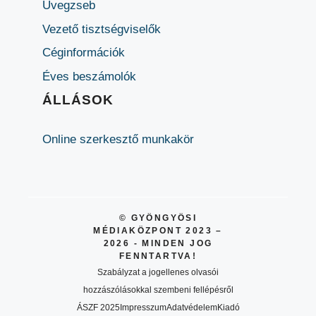
Üvegzseb
Vezető tisztségviselők
Céginformációk
Éves beszámolók
ÁLLÁSOK
Online szerkesztő munkakör
© GYÖNGYÖSI
MÉDIAKÖZPONT 2023 –
2026 - MINDEN JOG
FENNTARTVA!
Szabályzat a jogellenes olvasói
hozzászólásokkal szembeni fellépésről
ÁSZF 2025
Impresszum
Adatvédelem
Kiadó