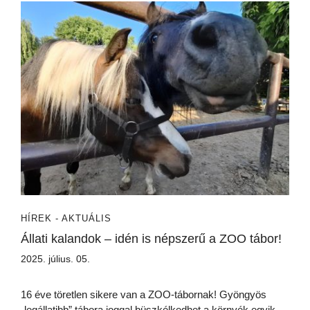
HÍREK - AKTUÁLIS
Állati kalandok – idén is népszerű a ZOO tábor!
2025. július. 05.
16 éve töretlen sikere van a ZOO-tábornak! Gyöngyös
„legállatibb” tábora joggal büszkélkedhet a környék egyik