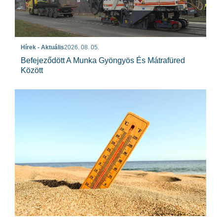
Hírek - Aktuális
2026. 08. 05.
Befejeződött A Munka Gyöngyös És Mátrafüred
Között