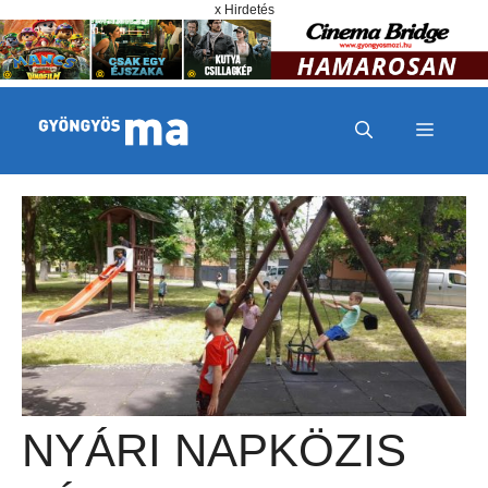
Megszakítás
Kilépés a tartalomba
x Hirdetés
MENÜ
NYÁRI NAPKÖZIS