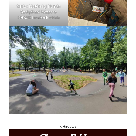
forrás: Kistérségi Humán
Szolgáltató Központ-
KHSZK facebook oldala
x Hirdetés