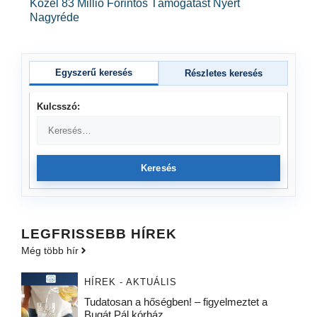
Közel 83 Millió Forintos Támogatást Nyert
Nagyréde
Egyszerű keresés
Részletes keresés
Kulcsszó:
Keresés
LEGFRISSEBB HÍREK
Még több hír
HÍREK - AKTUÁLIS
Tudatosan a hőségben! – figyelmeztet a
Bugát Pál kórház