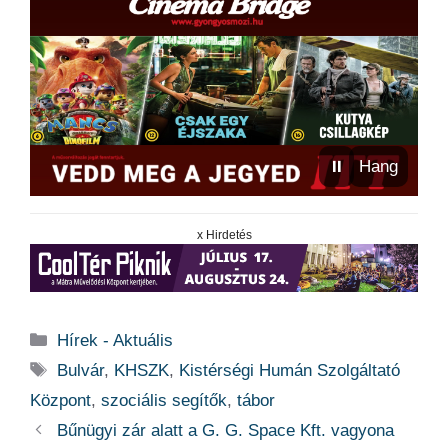
⏸
Hang
x Hirdetés
Kategória
Hírek - Aktuális
Címkék
Bulvár
,
KHSZK
,
Kistérségi Humán Szolgáltató
Központ
,
szociális segítők
,
tábor
Bűnügyi zár alatt a G. G. Space Kft. vagyona