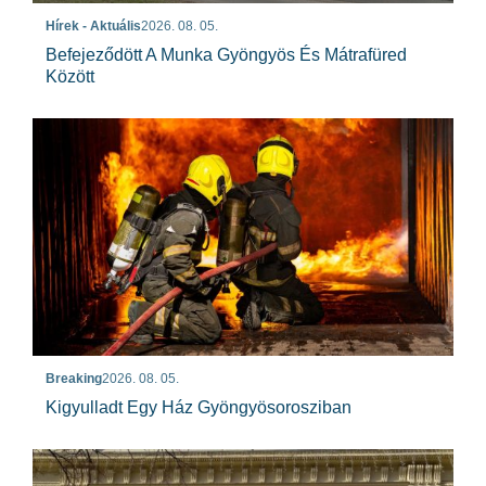
Hírek - Aktuális
2026. 08. 05.
Befejeződött A Munka Gyöngyös És Mátrafüred
Között
Breaking
2026. 08. 05.
Kigyulladt Egy Ház Gyöngyösorosziban