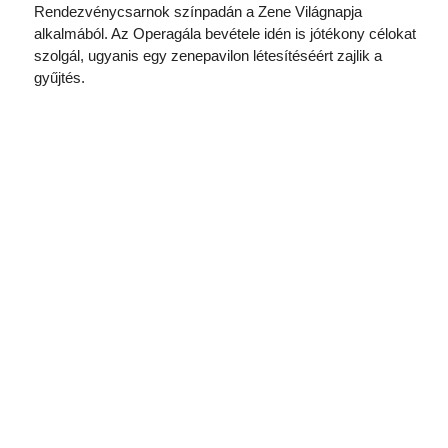
Rendezvénycsarnok színpadán a Zene Világnapja
alkalmából. Az Operagála bevétele idén is jótékony célokat
szolgál, ugyanis egy zenepavilon létesítéséért zajlik a
gyűjtés.