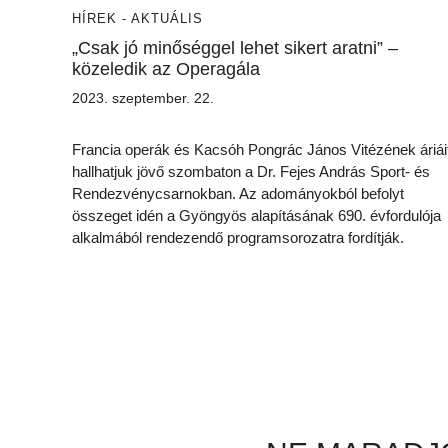
HÍREK - AKTUÁLIS
„Csak jó minőséggel lehet sikert aratni” –
közeledik az Operagála
2023. szeptember. 22.
Francia operák és Kacsóh Pongrác János Vitézének áriái
hallhatjuk jövő szombaton a Dr. Fejes András Sport- és
Rendezvénycsarnokban. Az adományokból befolyt
összeget idén a Gyöngyös alapításának 690. évfordulója
alkalmából rendezendő programsorozatra fordítják.