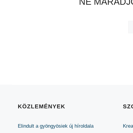
NE MARADJO
KÖZLEMÉNYEK
SZ
Elindult a gyöngyösiek új híroldala
Krea