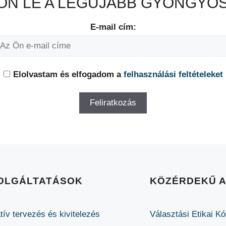
N LE A LEGÚJABB GYÖNGYÖS
E-mail cím:
Elolvastam és elfogadom a
felhasználási feltételeket
OLGÁLTATÁSOK
KÖZÉRDEKŰ 
tív tervezés és kivitelezés
Választási Etikai K