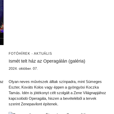
FOTÓ
HÍREK - AKTUÁLIS
Ismét telt ház az Operagálán (galéria)
2024. október. 07.
 az
Olyan neves művészek álltak színpadra, mint Sümeges
Eszter, Kováts Kolos vagy éppen a gyöngyösi Koczka
Tamás. Idén is jótékonyt célt szolgált a Zene Világnapjához
kapcsolódó Operagála, hiszen a bevételéből a tervek
szerint Zenepavilont építenek.