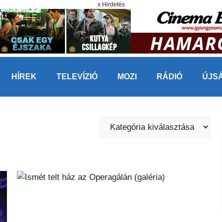
x Hirdetés
HÍREK
TELEVÍZIÓ
MOZI
RÁDIÓ
ÚJS
Kategóriák