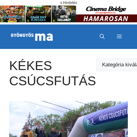
Megszakítás
Kilépés a tartalomba
x Hirdetés
MENÜ
KÉKES
Kategóriák
CSÚCSFUTÁS