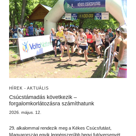
HÍREK - AKTUÁLIS
Csúcstámadás következik –
forgalomkorlátozásra számíthatunk
2026. május. 12.
29. alkalommal rendezik meg a Kékes Csúcsfutást,
Magyarország egyik legnépszerűbb hegyi futóversenyét